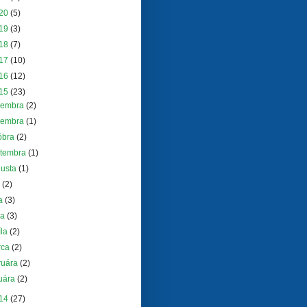
20
(5)
19
(3)
18
(7)
17
(10)
16
(12)
15
(23)
cembra
(2)
vembra
(1)
óbra
(2)
ptembra
(1)
gusta
(1)
a
(2)
na
(3)
ja
(3)
íla
(2)
rca
(2)
ruára
(2)
uára
(2)
14
(27)