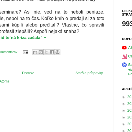
CELK
semináre? Asi nie, veď na to neboli peniaze.
STRÁ
ie, nebol na to čas. Koľko kníh o predaji si za toto
99
mi kúpili alebo prečítali? Vlastne, čo spravili
 profesii zlepšili? Aspoň nejaká snaha?
iditeľná kríza začala" »
DOPO
Ak
 komentárov
Ch
Sa
vi
Domov
Staršie príspevky
Re
(Atom)
ARCH
►
20
►
20
►
20
►
20
►
20
►
20