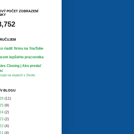
OVÝ POČET ZOBRAZENÍ
NKY
3,752
RUČUJEM
o riadiť firmu na YouTube
cem lepšieho pracovnika
les Closing | Ako predať
ac
cept na úspech v živote
ÍV BLOGU
26
(11)
25
(9)
24
(2)
23
(2)
22
(4)
21
(4)