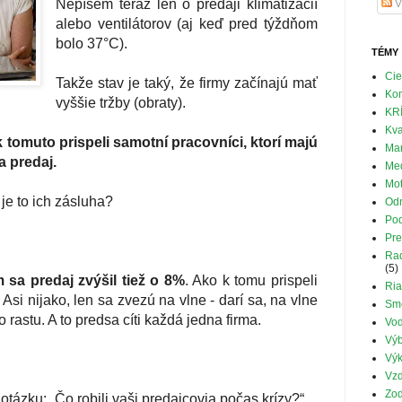
Nepíšem teraz len o predaji klimatizácií
V
alebo ventilátorov (aj keď pred týždňom
bolo 37°C).
TÉMY
Cie
Takže stav je taký, že firmy začínajú mať
Ko
vyššie tržby (obraty).
KR
Kva
 tomuto prispeli samotní pracovníci, ktorí majú
Mar
a predaj.
Med
Mot
je to ich zásluha?
Od
Pod
Pre
Rad
(5)
 sa predaj zvýšil tiež o 8%
. Ako k tomu prispeli
Ria
 Asi nijako, len sa zvezú na vlne - darí sa, na vlne
Sm
rastu. A to predsa cíti každá jedna firma.
Vod
Výb
Výk
Vzd
Zo
 otázku:
„
Čo robili vaši predajcovia počas krízy?“