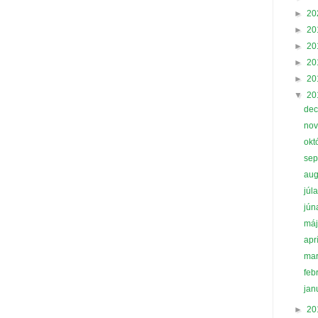
►
20
►
20
►
20
►
20
►
20
▼
20
de
no
okt
se
au
júl
jú
má
apr
ma
feb
jan
►
20