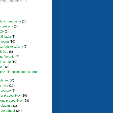
šetky komentáre
le a plánovanie
(28)
munikácia
(5)
ÍZA
(2)
lifikácia
(1)
keting
(10)
ziľudské vzťahy
(9)
ivácia
(8)
meňovanie
(7)
nikanie
(10)
daj
(29)
y začínajúcim podnikateľom
denie
(50)
ernice
(12)
covstvo
(2)
er pracovníkov
(20)
ony pracovníkov
(58)
elávanie
(1)
dpovednosť
(24)