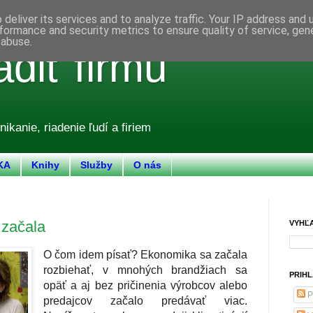
deliver its services and to analyze traffic. Your IP address and
formance and security metrics to ensure quality of service, ge
 abuse.
adiť firmu
nikanie, riadenie ľudí a firiem
KA
Knihy
Služby
O nás
 začala
VYHĽ
O čom idem písať? Ekonomika sa začala
rozbiehať, v mnohých brandžiach sa
PRIHL
opäť a aj bez pričinenia výrobcov alebo
P
predajcov začalo predávať viac.