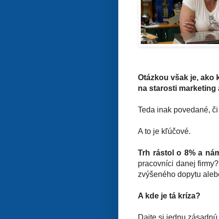
Otázkou však je, ako k
na starosti marketing 
Teda inak povedané, či 
A to je kľúčové.
Trh rástol o 8% a nám
pracovníci danej firmy?
zvýšeného dopytu alebo 
A kde je tá kríza?
Dajte si jednu zásadnú