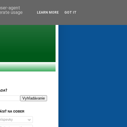
 user-agent
nerate usage
LEARN MORE
GOT IT
ADAŤ
ÁSIŤ NA ODBER
ríspevky