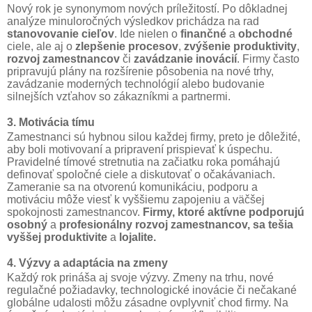
Nový rok je synonymom nových príležitostí. Po dôkladnej
analýze minuloročných výsledkov prichádza na rad
stanovovanie cieľov
. Ide nielen o
finančné
a
obchodné
ciele, ale aj o
zlepšenie procesov
,
zvýšenie produktivity
,
rozvoj zamestnancov
či
zavádzanie inovácií
. Firmy často
pripravujú plány na rozšírenie pôsobenia na nové trhy,
zavádzanie moderných technológií alebo budovanie
silnejších vzťahov so zákazníkmi a partnermi.
3. Motivácia tímu
Zamestnanci sú hybnou silou každej firmy, preto je dôležité,
aby boli motivovaní a pripravení prispievať k úspechu.
Pravidelné tímové stretnutia na začiatku roka pomáhajú
definovať spoločné ciele a diskutovať o očakávaniach.
Zameranie sa na otvorenú komunikáciu, podporu a
motiváciu môže viesť k vyššiemu zapojeniu a väčšej
spokojnosti zamestnancov.
Firmy, ktoré aktívne podporujú
osobný
a
profesionálny rozvoj zamestnancov, sa tešia
vyššej produktivite
a
lojalite.
4. Výzvy a adaptácia na zmeny
Každý rok prináša aj svoje výzvy. Zmeny na trhu, nové
regulačné požiadavky, technologické inovácie či nečakané
globálne udalosti môžu zásadne ovplyvniť chod firmy. Na