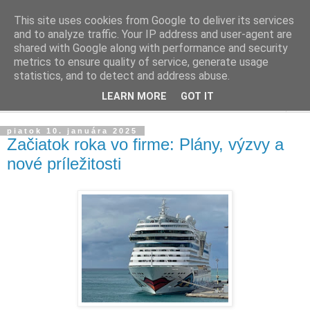
This site uses cookies from Google to deliver its services
Ako riadiť firmu
and to analyze traffic. Your IP address and user-agent are
shared with Google along with performance and security
metrics to ensure quality of service, generate usage
Praktické tipy pre podnikanie, riadenie ľudí a firiem
statistics, and to detect and address abuse.
LEARN MORE
GOT IT
▼
piatok 10. januára 2025
Začiatok roka vo firme: Plány, výzvy a
nové príležitosti