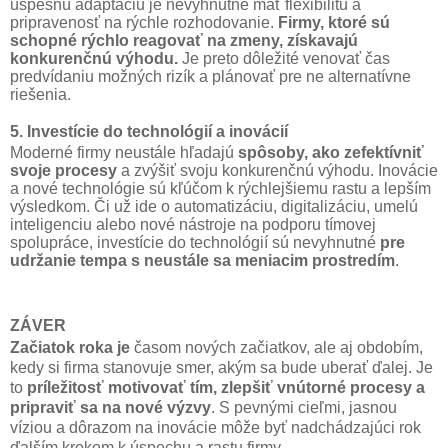
úspešnú adaptáciu je nevyhnutné mať flexibilitu a
pripravenosť na rýchle rozhodovanie.
Firmy, ktoré sú
schopné rýchlo reagovať na zmeny, získavajú
konkurenčnú výhodu.
Je preto dôležité venovať čas
predvídaniu možných rizík a plánovať pre ne alternatívne
riešenia.
5. Investície do technológií a inovácií
Moderné firmy neustále hľadajú
spôsoby, ako zefektívniť
svoje procesy
a zvýšiť svoju konkurenčnú výhodu. Inovácie
a nové technológie sú kľúčom k rýchlejšiemu rastu a lepším
výsledkom. Či už ide o automatizáciu, digitalizáciu, umelú
inteligenciu alebo nové nástroje na podporu tímovej
spolupráce, investície do technológií sú nevyhnutné
pre
udržanie tempa s neustále sa meniacim prostredím
.
ZÁVER
Začiatok roka je
časom nových začiatkov, ale aj obdobím,
kedy si firma stanovuje smer, akým sa bude uberať ďalej. Je
to
príležitosť motivovať tím, zlepšiť vnútorné procesy a
pripraviť sa na nové výzvy
. S pevnými cieľmi, jasnou
víziou a dôrazom na inovácie môže byť nadchádzajúci rok
ďalším krokom k úspechu a rastu firmy.