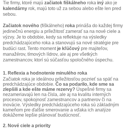
Tie firmy, ktoré majú
začiatok fiškálneho
roka
iný
ako je
kalendárny
rok, majú toto už za sebou alebo ešte len pred
sebou.
Začiatok nového
(fiškálneho)
roka
prináša do každej firmy
jedinečnú energiu a príležitosť zamerať sa na nové ciele a
výzvy. Je to obdobie, kedy sa reflektuje na výsledky
predchádzajúceho roka a stanovujú sa nové stratégie pre
budúci rast. Tento moment
je kľúčový
pre majiteľov,
manažérov, tímových lídrov, ale aj pre všetkých
zamestnancov, ktorí sú súčasťou spoločného úspechu.
1. Reflexia a hodnotenie minulého roka
Začiatok roka je ideálnou príležitosťou pozrieť sa späť na
predchádzajúce obdobie.
Čo sa podarilo, kde sme sa
zlepšili a kde ešte máme rezervy?
Úspešné firmy sa
nezameriavajú len na čísla, ale aj na kvalitu interných
procesov, spokojnosť zamestnancov a partnerov či na
inovácie. Výsledky predchádzajúceho roka sú základným
kameňom pre ďalšie smerovanie a vďaka ich analýze
dokážeme lepšie plánovať budúcnosť.
2. Nové ciele a priority