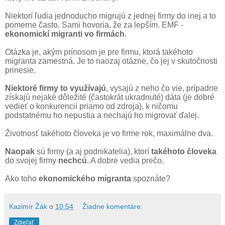
Niektorí ľudia jednoducho migrujú z jednej firmy do inej a to
pomerne často. Sami hovoria, že za lepším. EMF -
ekonomickí migranti vo firmách
.
Otázka je, akým prínosom je pre firmu, ktorá takéhoto
migranta zamestná. Je to naozaj otázne, čo jej v skutočnosti
prinesie.
Niektoré firmy to využívajú
, vysajú z neho čo vie, prípadne
získajú nejaké dôležité (častokrát ukradnuté) dáta (je dobré
vedieť o konkurencii priamo od zdroja), k ničomu
podstatnému ho nepustia a nechajú ho migrovať ďalej.
Životnosť takéhoto človeka je vo firme rok, maximálne dva.
Naopak
sú firmy (a aj podnikatelia), ktorí
takéhoto človeka
do svojej firmy
nechcú
. A dobre vedia prečo.
Ako toho
ekonomického migranta
spoznáte?
Kazimír Žák
o
10:54
Žiadne komentáre:
Zdieľať