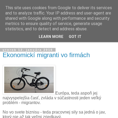
This site uses cookies from Google to deliver its services
Ako riadiť firmu
and to analyze traffic. Your IP address and user-agent are
shared with Google along with performance and security
metrics to ensure quality of service, generate usage
Praktické tipy pre podnikanie, riadenie ľudí a firiem
statistics, and to detect and address abuse.
LEARN MORE
GOT IT
▼
utorok 12. januára 2016
Ekonomickí migranti vo firmách
Európa, teda aspoň jej
najvyspelejšia časť, zvláda v súčastnosti jeden veľký
problém - migrantov.
No vo svete biznisu - teda pracovnej sily sa jedná o jav,
ktorý nie až tak veľmi zriedkavý.