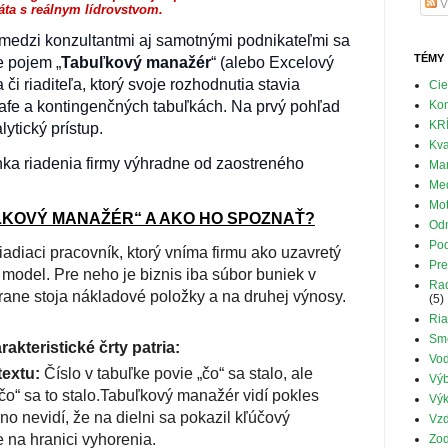
V
áta s reálnym lídrovstvom.
 medzi konzultantmi aj samotnými podnikateľmi sa
TÉMY
e pojem „
Tabuľkový manažér
“ (alebo Excelový
a či riaditeľa, ktorý svoje rozhodnutia stavia
Cie
rafe a kontingenčných tabuľkách. Na prvý pohľad
Ko
KR
lytický prístup.
Kva
nka riadenia firmy výhradne od zaostreného
Mar
Med
Mot
UĽKOVÝ MANAŽÉR“ A AKO HO SPOZNAŤ?
Od
Pod
adiaci pracovník, ktorý vníma firmu ako uzavretý
Pre
ý model. Pre
neho je biznis iba súbor buniek v
Rad
trane stoja nákladové položky a na druhej výnosy.
(5)
Ria
Sm
akteristické črty patria:
Vod
textu:
Číslo v tabuľke povie „čo“ sa stalo, ale
Výb
čo“ sa to stalo.Tabuľkový manažér vidí pokles
Výk
 no nevidí, že na dielni sa pokazil kľúčový
Vzd
je na hranici vyhorenia.
Zo