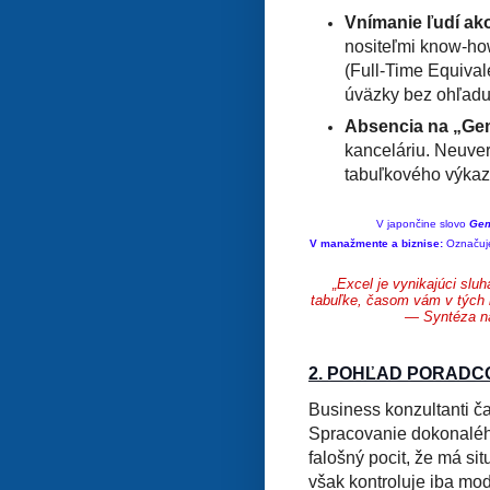
Vnímanie ľudí ako
nositeľmi know-how
(Full-Time Equival
úväzky bez ohľadu
Absencia na „Gem
kanceláriu. Neuver
tabuľkového výkaz
V japončine slovo
Ge
V manažmente a biznise:
Označu
„Excel je vynikajúci sluh
tabuľke, časom vám v tých b
— Syntéza ná
2. POHĽAD PORADCO
Business konzultanti čas
Spracovanie dokonaléh
falošný pocit, že má si
však kontroluje iba mode