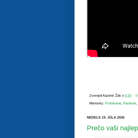
Zverejnil
Kazimír Žák
o
0:20
0
Menovky:
Podnikanie
,
Riadenie
,
NEDEĽA 19. JÚLA 2026
Prečo vaši najlep