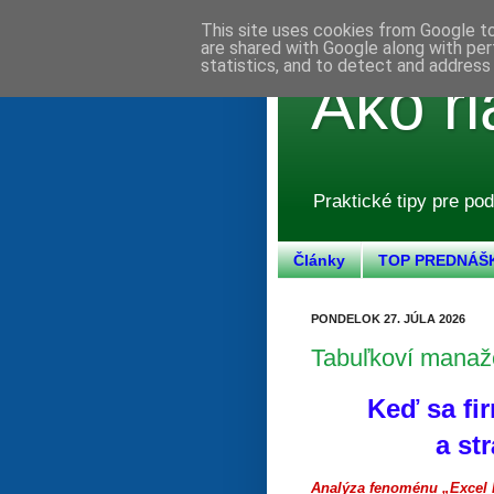
This site uses cookies from Google to 
are shared with Google along with per
statistics, and to detect and address
Ako ri
Praktické tipy pre pod
Články
TOP PREDNÁŠ
PONDELOK 27. JÚLA 2026
Tabuľkoví manaž
Keď sa fi
a st
Analýza fenoménu „Excel M