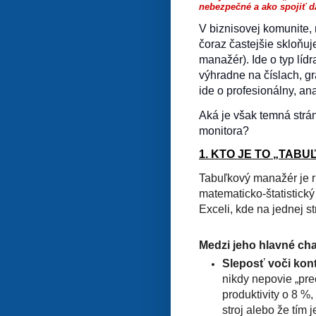
nebezpečné a ako spojiť d
V biznisovej komunite,
čoraz častejšie skloňuj
manažér). Ide o typ lídr
výhradne na číslach, g
ide o profesionálny, ana
Aká je však temná strá
monitora?
1. KTO JE TO „TAB
Tabuľkový manažér je ri
matematicko-štatistick
Exceli, kde na jednej s
Medzi jeho hlavné char
Sleposť voči kon
nikdy nepovie „pre
produktivity o 8 %,
stroj alebo že tím 