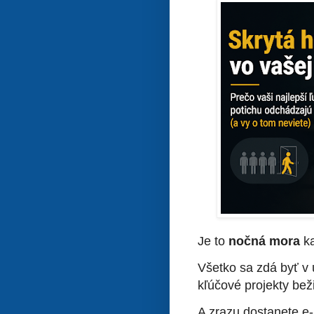
Je to
nočná mora
ka
Všetko sa zdá byť v 
kľúčové projekty bež
A zrazu dostanete e