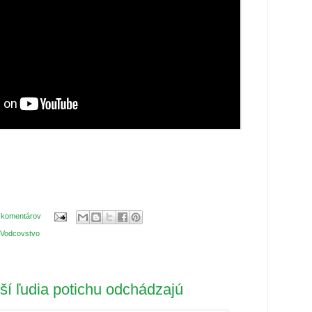
 komentárov
Vodcovstvo
ší ľudia potichu odchádzajú