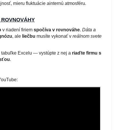
nosť, mieru fluktuácie a
internú atmosféru.
E ROVNOVÁHY
o
v riadení firiem
spočíva v rovnováhe
.
Dáta a
gnózu
, ale
liečbu
musíte vykonať v
reálnom svete
 tabuľke Excelu — vystúpte z nej a
riaďte firmu s
sťou
.
 YouTube: