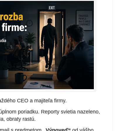
ždého CEO a majiteľa firmy.
úplnom poriadku. Reporty svietia nazeleno,
ia, obraty rastú.
-mail s predmetom
„Výpoveď“
od vášho