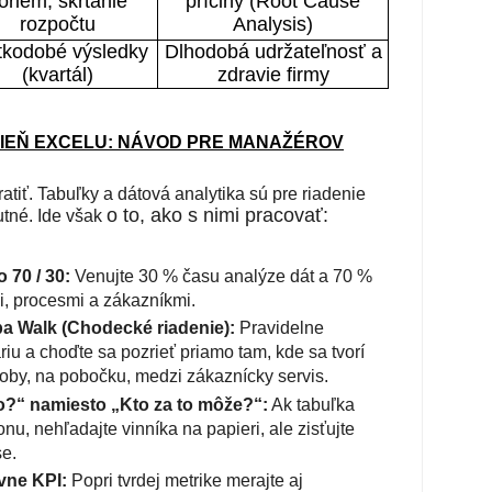
oriem, škrtanie
príčiny (Root Cause
rozpočtu
Analysis)
tkodobé výsledky
Dlhodobá udržateľnosť a
(kvartál)
zdravie firmy
 TIEŇ EXCELU: NÁVOD PRE MANAŽÉROV
ratiť. Tabuľky a dátová analytika sú pre riadenie
o to, ako s nimi pracovať:
tné. Ide však
o 70 / 30:
Venujte 30 % času analýze dát a 70 %
i, procesmi a
zákazníkmi.
ba Walk (Chodecké riadenie):
Pravidelne
riu a choďte sa pozrieť
priamo tam, kde sa tvorí
oby, na pobočku, medzi zákaznícky servis.
o?“ namiesto „Kto za to môže?“:
Ak tabuľka
onu, nehľadajte vinníka
na papieri, ale zisťujte
se.
ívne KPI:
Popri tvrdej metrike merajte aj