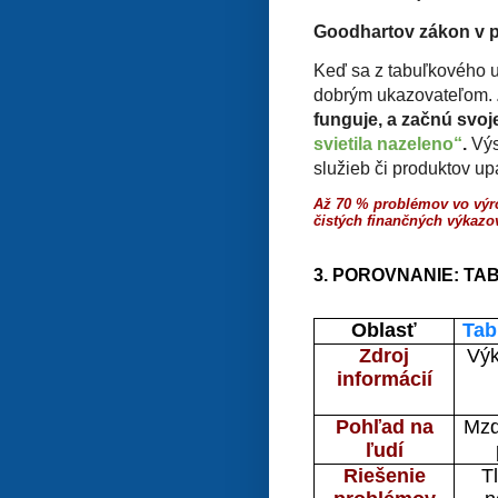
Goodhartov zákon v p
Keď sa z tabuľkového uk
dobrým ukazovateľom.
funguje, a začnú svoj
svietila nazeleno“
.
Výs
služieb či produktov up
Až 70 %
problémov vo výr
čistých finančných výkaz
3. POROVNANIE: T
Oblasť
Tab
Zdroj
Výk
informácií
Pohľad na
Mzd
ľudí
Riešenie
T