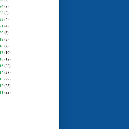
24
(2)
23
(2)
22
(4)
21
(4)
20
(5)
19
(3)
18
(7)
17
(10)
16
(12)
15
(23)
14
(27)
13
(29)
12
(25)
11
(22)