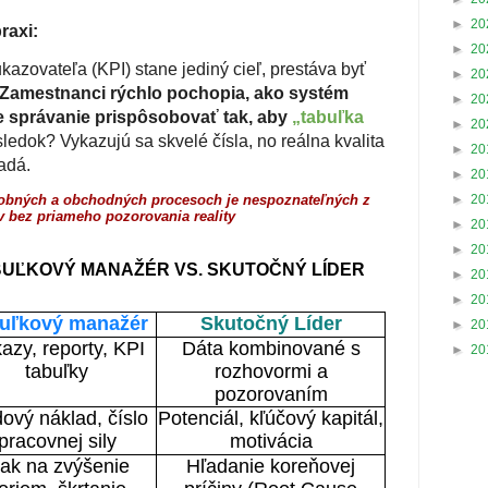
►
20
raxi:
►
20
azovateľa (KPI) stane jediný cieľ, prestáva byť
►
20
Zamestnanci rýchlo pochopia, ako systém
►
20
e správanie prispôsobovať tak, aby
„tabuľka
►
20
ledok? Vykazujú sa skvelé čísla, no reálna kvalita
►
20
adá.
►
20
obných a obchodných procesoch je nespoznateľných z
►
20
ov bez
priameho pozorovania reality
►
20
►
20
ABUĽKOVÝ MANAŽÉR VS. SKUTOČNÝ LÍDER
►
20
►
20
uľkový manažér
Skutočný Líder
►
20
azy, reporty, KPI
Dáta kombinované s
►
20
tabuľky
rozhovormi a
pozorovaním
ový náklad, číslo
Potenciál, kľúčový kapitál,
pracovnej sily
motivácia
lak na zvýšenie
Hľadanie koreňovej