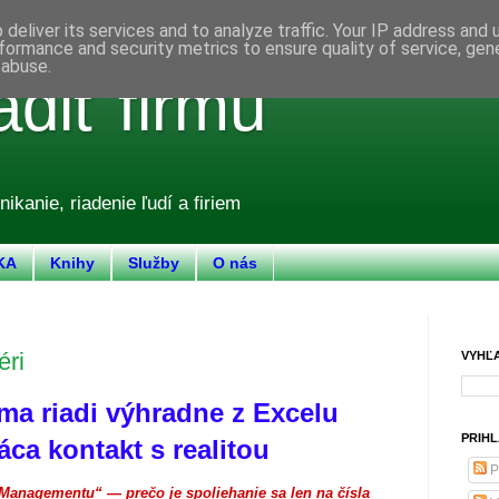
deliver its services and to analyze traffic. Your IP address and
formance and security metrics to ensure quality of service, ge
 abuse.
adiť firmu
nikanie, riadenie ľudí a firiem
KA
Knihy
Služby
O nás
éri
VYHĽ
rma riadi výhradne z Excelu
PRIHL
ráca kontakt s realitou
P
anagementu“ — prečo je spoliehanie sa len na čísla