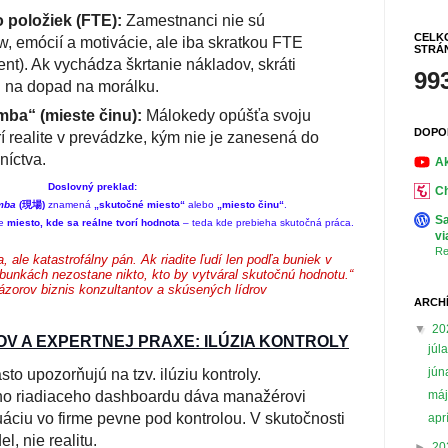
 položiek (FTE):
Zamestnanci nie sú
CELK
, emócií a motivácie, ale iba skratkou FTE
STRÁ
ent). Ak vychádza škrtanie nákladov, skráti
99
 na dopad na morálku.
ba“ (mieste činu):
Málokedy opúšťa svoju
DOPO
í realite v prevádzke, kým nie je zanesená do
níctva.
Ak
Doslovný preklad:
Ch
mba
(現場)
znamená
„skutočné miesto“
alebo
„miesto činu“
.
Sa
je
miesto, kde sa reálne tvorí hodnota
– teda kde prebieha skutočná práca.
vi
Re
a, ale katastrofálny pán. Ak riadite ľudí len podľa buniek v
unkách nezostane nikto, kto by vytváral skutočnú hodnotu.“
zorov biznis konzultantov a skúsených lídrov
ARCH
▼
20
V A EXPERTNEJ PRAXE: ILÚZIA KONTROLY
júl
jú
to upozorňujú na tzv. ilúziu kontroly.
má
o riadiaceho dashboardu dáva manažérovi
tuáciu vo firme pevne pod kontrolou. V skutočnosti
apr
l, nie realitu.
►
20