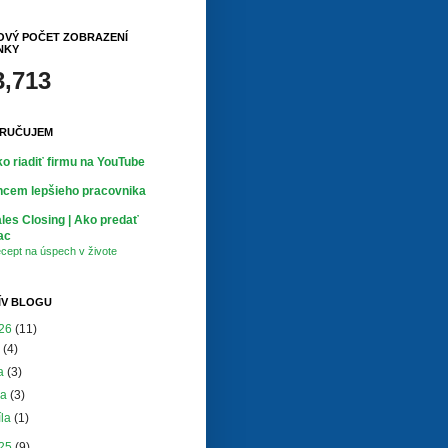
OVÝ POČET ZOBRAZENÍ
NKY
3,713
RUČUJEM
o riadiť firmu na YouTube
cem lepšieho pracovnika
les Closing | Ako predať
ac
cept na úspech v živote
ÍV BLOGU
26
(11)
a
(4)
na
(3)
ja
(3)
íla
(1)
25
(9)