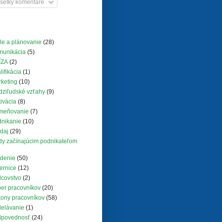
šetky komentáre
le a plánovanie
(28)
munikácia
(5)
ÍZA
(2)
lifikácia
(1)
keting
(10)
ziľudské vzťahy
(9)
ivácia
(8)
meňovanie
(7)
nikanie
(10)
daj
(29)
y začínajúcim podnikateľom
denie
(50)
ernice
(12)
covstvo
(2)
er pracovníkov
(20)
ony pracovníkov
(58)
elávanie
(1)
dpovednosť
(24)