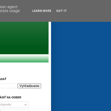
 user-agent
nerate usage
LEARN MORE
GOT IT
ADAŤ
ÁSIŤ NA ODBER
ríspevky