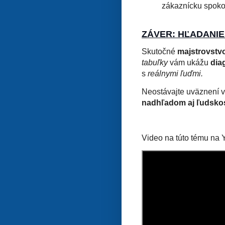
zákaznícku spokoj
ZÁVER: HĽADANI
Skutočné
majstrovstv
tabuľky
vám ukážu
dia
s
reálnymi ľuďmi.
Neostávajte uväznení v
nadhľadom aj ľudsko
Video na túto tému na