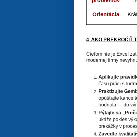
problémov
n
Orientácia
Krá
4. AKO PREKROČIŤ
Cieľom nie je Excel zat
modernej firmy nevyhnu
Aplikujte pravidl
času práci s ľuďm
Praktizujte Gem
opúšťajte kancelá
hodnota — do výr
Pýtajte sa „Preč
ukáže pokles výk
prekážky v proce
Zavedte kvalitat