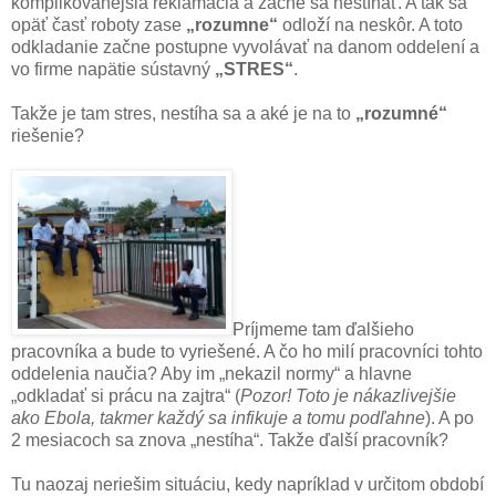
komplikovanejšia reklamácia a začne sa nestíhať. A tak sa
opäť časť roboty zase
„rozumne“
odloží na neskôr. A toto
odkladanie začne postupne vyvolávať na danom oddelení a
vo firme napätie sústavný
„STRES“
.
Takže je tam stres, nestíha sa a aké je na to
„rozumné“
riešenie?
Príjmeme tam ďalšieho
pracovníka a bude to vyriešené. A čo ho milí pracovníci tohto
oddelenia naučia? Aby im „nekazil normy“ a hlavne
„odkladať si prácu na zajtra“ (
Pozor! Toto je nákazlivejšie
ako Ebola, takmer každý sa infikuje a tomu podľahne
). A po
2 mesiacoch sa znova „nestíha“. Takže ďalší pracovník?
Tu naozaj neriešim situáciu, kedy napríklad v určitom období