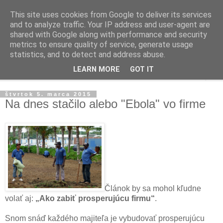
This site uses cookies from Google to deliver its services
Ako riadiť firmu
and to analyze traffic. Your IP address and user-agent are
shared with Google along with performance and security
metrics to ensure quality of service, generate usage
Praktické tipy pre podnikanie, riadenie ľudí a firiem
statistics, and to detect and address abuse.
LEARN MORE
GOT IT
▼
štvrtok 5. marca 2015
Na dnes stačilo alebo "Ebola" vo firme
Článok by sa mohol kľudne
volať aj:
„Ako zabiť prosperujúcu firmu“
.
Snom snáď každého majiteľa je vybudovať prosperujúcu