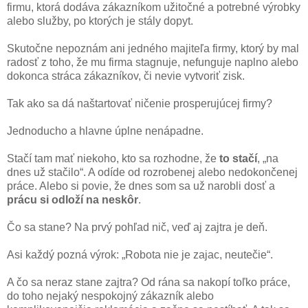
firmu, ktorá dodáva zákazníkom užitočné a potrebné výrobky
alebo služby, po ktorých je stály dopyt.
Skutočne nepoznám ani jedného majiteľa firmy, ktorý by mal
radosť z toho, že mu firma stagnuje, nefunguje naplno alebo
dokonca stráca zákazníkov, či nevie vytvoriť zisk.
Tak ako sa dá naštartovať ničenie prosperujúcej firmy?
Jednoducho a hlavne úplne nenápadne.
Stačí tam mať niekoho, kto sa rozhodne, že
to stačí
, „na
dnes už stačilo“. A odíde od rozrobenej alebo nedokončenej
práce. Alebo si povie, že dnes som sa už narobli dosť a
prácu si odloží na neskôr
.
Čo sa stane? Na prvý pohľad nič, veď aj zajtra je deň.
Asi každý pozná výrok: „Robota nie je zajac, neutečie“.
A čo sa neraz stane zajtra? Od rána sa nakopí toľko práce,
do toho nejaký nespokojný zákazník alebo