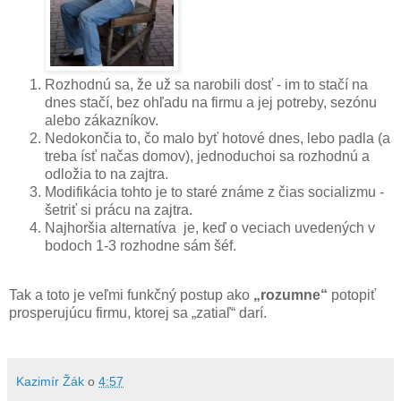
Rozhodnú sa, že už sa narobili dosť - im to stačí na
dnes stačí, bez ohľadu na firmu a jej potreby, sezónu
alebo zákazníkov.
Nedokončia to, čo malo byť hotové dnes, lebo padla (a
treba ísť načas domov), jednoduchoi sa rozhodnú a
odložia to na zajtra.
Modifikácia tohto je to staré známe z čias socializmu -
šetriť si prácu na zajtra.
Najhoršia alternatíva je, keď o veciach uvedených v
bodoch 1-3 rozhodne sám šéf.
Tak a toto je veľmi funkčný postup ako
„rozumne“
potopiť
prosperujúcu firmu, ktorej sa „zatiaľ“ darí.
Kazimír Žák
o
4:57