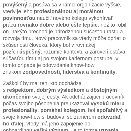
povýšený
a posúva sa v rámci organizácie vyššie,
vtedy je jeho
profesionálnou aj morálnou
povinnosťou
naučiť nového kolegu vykonávať
prácu
rovnako dobre alebo ešte lepšie
, než to robil
on. Takýto prechod je prirodzenou súčasťou rastu a
rozvoja tímu. Nový pracovník sa vtedy môže oprieť o
skúsenosti človeka, ktorý bol v rovnakej
pozícii
úspešný
, rozumie kontextu a zároveň ostáva
súčasťou tímu aj po svojom kariérnom postupe. V
tomto prípade je odovzdanie know-how
znakom
zodpovednosti, líderstva a kontinuity
.
Zaškoliť by mal ten, kto odchádza
s
rešpektom
,
dobrým výsledkom
a
dôstojným
ukončením
svojej cesty. Ak odchádzajúci pracovník
počas svojho pôsobenia preukazoval
vysokú mieru
profesionality
,
pomáhal kolegom
, bol
spoľahlivý
a
svoje know-how si budoval so zámerom
odovzdať
ho ďalej
, vtedy má jeho zapojenie do
onboardingu
veľký význam
. Je to forma
uznania
,