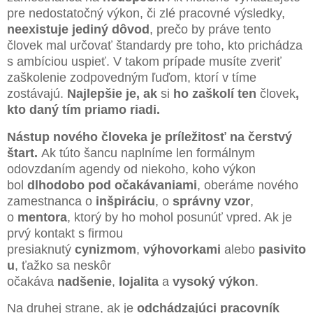
pre nedostatočný výkon, či zlé pracovné výsledky,
neexistuje jediný dôvod
, prečo by práve tento
človek mal určovať štandardy pre toho, kto prichádza
s ambíciou uspieť. V takom prípade musíte zveriť
zaškolenie zodpovedným ľuďom, ktorí v tíme
zostávajú.
Najlepšie je, ak
si
ho zaškolí ten
človek
,
kto daný tím priamo riadi.
Nástup nového človeka je príležitosť na čerstvý
štart.
Ak túto šancu naplníme len formálnym
odovzdaním agendy od niekoho, koho výkon
bol
dlhodobo pod očakávaniami
, oberáme nového
zamestnanca o
inšpiráciu
, o
správny vzor
,
o
mentora
, ktorý by ho mohol posunúť vpred. Ak je
prvý kontakt s firmou
presiaknutý
cynizmom
,
výhovorkami
alebo
pasivito
u
, ťažko sa neskôr
očakáva
nadšenie
,
lojalita
a
vysoký výkon
.
Na druhej strane, ak je
odchádzajúci pracovník