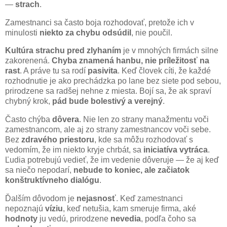
—
strach
.
Zamestnanci sa často boja rozhodovať, pretože ich v
minulosti
niekto za chybu odsúdil
, nie poučil.
Kultúra strachu pred zlyhaním
je v mnohých firmách silne
zakorenená.
Chyba znamená hanbu, nie príležitosť na
rast
. A práve tu sa rodí
pasivita
. Keď človek cíti, že každé
rozhodnutie je ako prechádzka po lane bez siete pod sebou,
prirodzene sa radšej nehne z miesta. Bojí sa, že ak spraví
chybný krok,
pád bude bolestivý a verejný
.
Často chýba
dôvera
. Nie len zo strany manažmentu voči
zamestnancom, ale aj zo strany zamestnancov voči sebe.
Bez
zdravého priestoru
, kde sa môžu rozhodovať s
vedomím, že im niekto kryje chrbát, sa
iniciatíva vytráca
.
Ľudia potrebujú vedieť, že im vedenie dôveruje — že aj keď
sa niečo nepodarí,
nebude to koniec, ale začiatok
konštruktívneho dialógu
.
Ďalším dôvodom je
nejasnosť
. Keď zamestnanci
nepoznajú
víziu
, keď netušia, kam smeruje firma, aké
hodnoty
ju vedú, prirodzene
nevedia
, podľa čoho sa