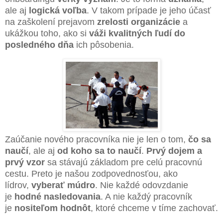
ale aj
logická voľba
. V takom prípade je jeho účasť
na zaškolení prejavom
zrelosti organizácie
a
ukážkou toho, ako si
váži kvalitných ľudí do
posledného dňa
ich pôsobenia.
Zaúčanie nového pracovníka nie je len o tom,
čo sa
naučí
, ale aj
od koho sa to naučí
.
Prvý dojem a
prvý vzor
sa stávajú základom pre celú pracovnú
cestu. Preto je našou zodpovednosťou, ako
lídrov,
vyberať múdro
. Nie každé odovzdanie
je
hodné nasledovania
. A nie každý pracovník
je
nositeľom hodnôt
, ktoré chceme v tíme zachovať.