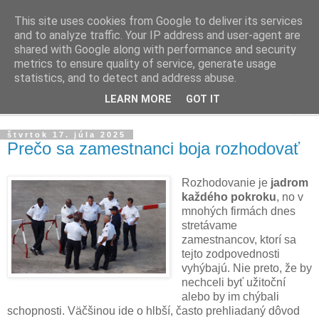
This site uses cookies from Google to deliver its services
Ako riadiť firmu
and to analyze traffic. Your IP address and user-agent are
shared with Google along with performance and security
metrics to ensure quality of service, generate usage
Praktické tipy pre podnikanie, riadenie ľudí a firiem
statistics, and to detect and address abuse.
LEARN MORE
GOT IT
▼
štvrtok 17. júla 2025
Prečo sa zamestnanci boja rozhodovať
Rozhodovanie je
jadrom
každého pokroku
, no v
mnohých firmách dnes
stretávame
zamestnancov, ktorí sa
tejto zodpovednosti
vyhýbajú. Nie preto, že by
nechceli byť užitoční
alebo by im chýbali
schopnosti. Väčšinou ide o hlbší, často prehliadaný dôvod