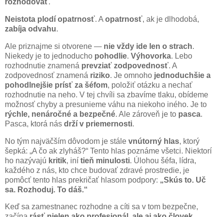
rozhodovať
.
Neistota plodí opatrnosť
. A
opatrnosť
, ak je dlhodobá,
zabíja odvahu
.
Ale priznajme si otvorene —
nie vždy ide len o strach
.
Niekedy je to jednoducho
pohodlie
.
Výhovorka
. Lebo
rozhodnutie znamená
prevziať zodpovednosť
. A
zodpovednosť znamená
riziko
. Je omnoho
jednoduchšie a
pohodlnejšie prísť za šéfom
, položiť otázku a nechať
rozhodnutie na neho. V tej chvíli sa zbavíme tlaku, obídeme
možnosť chyby a presunieme váhu na niekoho iného. Je to
rýchle, nenáročné a bezpečné
. Ale zároveň je to
pasca
.
Pasca, ktorá nás
drží v priemernosti
.
No tým najväčším dôvodom je stále
vnútorný hlas
, ktorý
šepká: „A čo ak zlyháš?“ Tento hlas poznáme všetci. Niektorí
ho nazývajú
kritik
, iní
tieň minulosti
. Úlohou šéfa, lídra,
každého z nás, kto chce budovať zdravé prostredie, je
pomôcť tento hlas prekričať hlasom podpory:
„Skús to. Uč
sa. Rozhoduj. To dáš.“
Keď sa zamestnanec rozhodne a cíti sa v tom bezpečne,
začína
rásť nielen ako profesionál, ale aj ako človek
.