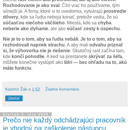
Rozhodovanie je ako sval
. Čím viac ho používame, tým
silnejší je. A firmy, ktoré si to uvedomia, vytvárajú
prostredie
dôvery
, kde sa ľudia neboja konať, pretože vedia, že sú
súčasťou niečoho väčšieho
. Miesta, kde sa
chyba
neberie ako zlyhanie
, ale ako
súčasť cesty k úspechu
.
Nie je to o tom, aby sa ľudia nebáli. Je to o tom, aby sa
rozhodovali napriek strachu.
A aby mali
odvahu priznať
si, že výhovorka nie je riešenie
. Skutočný rast začína tam,
kde
končí pohodlie
. A keď sa prestanete
skrývať za šéfa
,
môžete konečne vystúpiť ako
lídri — bez ohľadu na to, akú
máte funkciu
.
Kazimír Žák
o
1:52
Žiadne komentáre:
Zdieľať
štvrtok 3. júla 2025
Prečo nie každý odchádzajúci pracovník
je vhodný na zaškolenie nástupcu