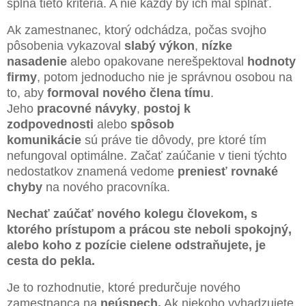
spĺňa tieto kritériá. A nie každý by ich mal spĺňať.
Ak zamestnanec, ktorý odchádza, počas svojho
pôsobenia vykazoval
slabý výkon
,
nízke
nasadenie
alebo opakovane nerešpektoval
hodnoty
firmy
, potom jednoducho nie je správnou osobou na
to, aby
formoval nového člena tímu
.
Jeho
pracovné návyky
,
postoj k
zodpovednosti
alebo
spôsob
komunikácie
sú práve tie dôvody, pre ktoré tím
nefungoval optimálne. Začať zaúčanie v tieni týchto
nedostatkov znamená vedome
preniesť rovnaké
chyby
na nového pracovníka.
Nechať zaúčať nového kolegu človekom, s
ktorého prístupom a prácou ste neboli spokojný,
alebo koho z pozície cielene odstraňujete, je
cesta do pekla.
Je to rozhodnutie, ktoré predurčuje nového
zamestnanca na
neúspech.
Ak niekoho vyhadzujete