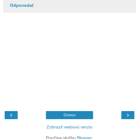
Odpovedať
‹
›
Domov
Zobraziť webovú verziu
Používa službu
Blogger
.