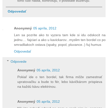
toho ľudí riadia, kontrolujú, v podstate buzerujú.
Odpovedať
Anonymný
05 apríla, 2012
Len sa pozrite ako to vyzera tam kde si idu odskocit na
jednu.... fajciari a ako u kavickarov...myslim ten bordel co po
smradliakoch ostava (spaky, popol, pluvance..) fuj humus
Odpovedať
Odpovede
Anonymný
05 apríla, 2012
Pokiaľ ide o ten bordel, tak firma môže zamestnať
upratovačku a bude to fér, lebo kávičkárom prispieva
na každú kávu elektrinou.
Anonymný
05 apríla, 2012