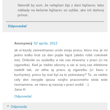
Netvrdil by som, že nefajčiari žijú z daní fajčiarov, lebo
náklady na liečenie fajčiarov sú vyššie, ako ich daňový
prínos.
Odpovedať
Anonymný
02 apríla, 2012
ak si kazdy zamestnanec urobi svoju pracu, ktoru ma, je mi
jedno kolko krat za den pojde fajcit (alebo robit cokolvek
ine). Dolezite su vysledky a nie cas straveny v praci (ci na
cigaretke). Ked je niekto sikovny a vie si svoj cas efektivne
zadelit tak, ze stiha aj pracu aj cigaretku (ci kavu v
kuchynke), preco by mal byt za to potrestany? To, ze niekto
cely den nevyjde spoza svojho pracovneho stola este
neznamena, ze nieco aj naozaj v praci urobil. :-)
Jana H.
Odpovedať
Odpovede