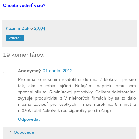
Chcete vedieť viac?
Kazimír Žák
o
20:04
Zdieľať
19 komentárov:
Anonymný
01 apríla, 2012
Pre mňa je riešením rozdeliť si deň na 7 blokov - presne
tak, ako to robia fajčiari. Nefajčím, napriek tomu som
spoznal silu tej 5-minútovej prestávky. Celkom dokázateľne
zvyšuje produktivitu :) V niektorých firmách by sa to dalo
možno zaviesť pre všetkých - máš nárok na 5 minút a
môžeš robiť čokoľvek (od cigaretky po strečing)
Odpovedať
Odpovede