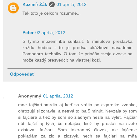
Kazimír Žák
01 apríla, 2012
Tak toto je celkom rozumné...
Peter
02 apríla, 2012
S týmto môžem iba súhlasiť. 5 minútová prestávka
každú hodinu - to je predsa ukážkové nasadenie
Pomodoro techniky. O tom že prináša svoje ovocie sa
može každý presvedčiť na vlastnej koži.
Odpovedať
Anonymný
01 apríla, 2012
mne fajčiari smrdia aj keď sa vrátia po cigaretke zvonka,
ohrozujú si zdravie, a netrvá to iba 5 minút. Nevzala by som
si fajčiara a tiež by som so žiadnym nešla na výlet. Fajčiar
núti fajčiť aj tých, čo nefajčia, kiež by prestali na svete
existovať fajčiari. Som tolerantný človek, ale fajčenie
pokladám za zlo a zlozvyk, nech sa fajčiari na mňa