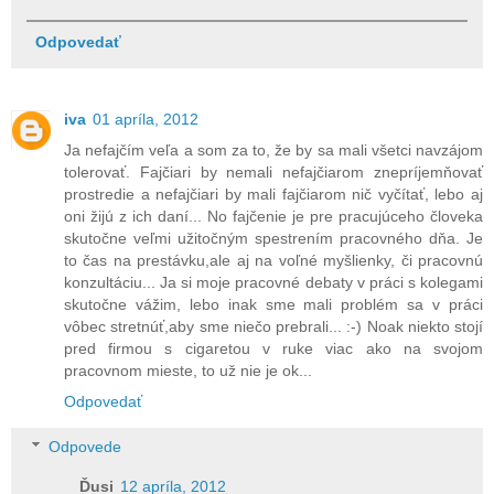
Odpovedať
iva
01 apríla, 2012
Ja nefajčím veľa a som za to, že by sa mali všetci navzájom
tolerovať. Fajčiari by nemali nefajčiarom znepríjemňovať
prostredie a nefajčiari by mali fajčiarom nič vyčítať, lebo aj
oni žijú z ich daní... No fajčenie je pre pracujúceho človeka
skutočne veľmi užitočným spestrením pracovného dňa. Je
to čas na prestávku,ale aj na voľné myšlienky, či pracovnú
konzultáciu... Ja si moje pracovné debaty v práci s kolegami
skutočne vážim, lebo inak sme mali problém sa v práci
vôbec stretnúť,aby sme niečo prebrali... :-) Noak niekto stojí
pred firmou s cigaretou v ruke viac ako na svojom
pracovnom mieste, to už nie je ok...
Odpovedať
Odpovede
Ďusi
12 apríla, 2012