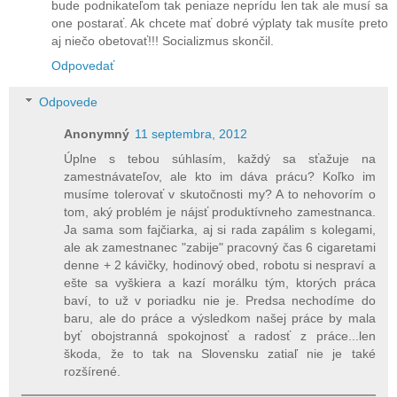
bude podnikateľom tak peniaze neprídu len tak ale musí sa
one postarať. Ak chcete mať dobré výplaty tak musíte preto
aj niečo obetovať!!! Socializmus skončil.
Odpovedať
Odpovede
Anonymný
11 septembra, 2012
Úplne s tebou súhlasím, každý sa sťažuje na
zamestnávateľov, ale kto im dáva prácu? Koľko im
musíme tolerovať v skutočnosti my? A to nehovorím o
tom, aký problém je nájsť produktívneho zamestnanca.
Ja sama som fajčiarka, aj si rada zapálim s kolegami,
ale ak zamestnanec "zabije" pracovný čas 6 cigaretami
denne + 2 kávičky, hodinový obed, robotu si nespraví a
ešte sa vyškiera a kazí morálku tým, ktorých práca
baví, to už v poriadku nie je. Predsa nechodíme do
baru, ale do práce a výsledkom našej práce by mala
byť obojstranná spokojnosť a radosť z práce...len
škoda, že to tak na Slovensku zatiaľ nie je také
rozšírené.