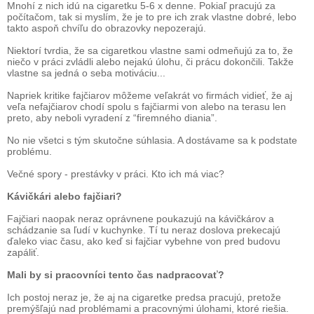
Mnohí z nich idú na cigaretku 5-6 x denne. Pokiaľ pracujú za
počítačom, tak si myslím, že je to pre ich zrak vlastne dobré, lebo
takto aspoň chvíľu do obrazovky nepozerajú.
Niektorí tvrdia, že sa cigaretkou vlastne sami odmeňujú za to, že
niečo v práci zvládli alebo nejakú úlohu, či prácu dokončili. Takže
vlastne sa jedná o seba motiváciu...
Napriek kritike fajčiarov môžeme veľakrát vo firmách vidieť, že aj
veľa nefajčiarov chodí spolu s fajčiarmi von alebo na terasu len
preto, aby neboli vyradení z “firemného diania”.
No nie všetci s tým skutočne súhlasia. A dostávame sa k podstate
problému.
Večné spory - prestávky v práci. Kto ich má viac?
Kávičkári alebo fajčiari?
Fajčiari naopak neraz oprávnene poukazujú na kávičkárov a
schádzanie sa ľudí v kuchynke. Tí tu neraz doslova prekecajú
ďaleko viac času, ako keď si fajčiar vybehne von pred budovu
zapáliť.
Mali by si pracovníci tento čas nadpracovať?
Ich postoj neraz je, že aj na cigaretke predsa pracujú, pretože
premýšľajú nad problémami a pracovnými úlohami, ktoré riešia.