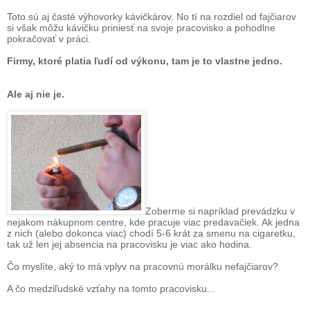
Toto sú aj časté výhovorky kávičkárov. No tí na rozdiel od fajčiarov
si však môžu kávičku priniesť na svoje pracovisko a pohodlne
pokračovať v práci.
Firmy, ktoré platia ľudí od výkonu, tam je to vlastne jedno.
Ale aj nie je.
Zoberme si napríklad prevádzku v
nejakom nákupnom centre, kde pracuje viac predavačiek. Ak jedna
z nich (alebo dokonca viac) chodí 5-6 krát za smenu na cigaretku,
tak už len jej absencia na pracovisku je viac ako hodina.
Čo myslíte, aký to má vplyv na pracovnú morálku nefajčiarov?
A čo medziľudské vzťahy na tomto pracovisku...