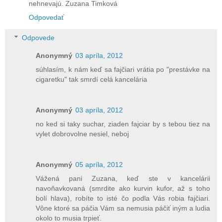
nehnevajú. Zuzana Timková
Odpovedať
Odpovede
Anonymný
03 apríla, 2012
súhlasím, k nám keď sa fajčiari vrátia po "prestávke na
cigaretku" tak smrdí celá kancelária
Anonymný
03 apríla, 2012
no ked si taky suchar, ziaden fajciar by s tebou tiez na
vylet dobrovolne nesiel, neboj
Anonymný
05 apríla, 2012
Vážená pani Zuzana, keď ste v kancelárii
navoňavkovaná (smrdite ako kurvin kufor, až s toho
bolí hlava), robíte to isté čo podla Vás robia fajčiari.
Vône ktoré sa páčia Vám sa nemusia páčiť iným a ludia
okolo to musia trpieť.