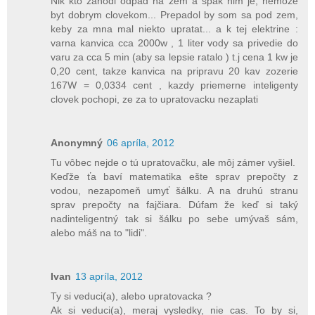
Nik kto zahodi odpad na zem a spak nim je, nemoze
byt dobrym clovekom... Prepadol by som sa pod zem,
keby za mna mal niekto upratat... a k tej elektrine :
varna kanvica cca 2000w , 1 liter vody sa privedie do
varu za cca 5 min (aby sa lepsie ratalo ) t.j cena 1 kw je
0,20 cent, takze kanvica na pripravu 20 kav zozerie
167W = 0,0334 cent , kazdy priemerne inteligenty
clovek pochopi, ze za to upratovacku nezaplati
Anonymný
06 apríla, 2012
Tu vôbec nejde o tú upratovačku, ale môj zámer vyšiel.
Keďže ťa baví matematika ešte sprav prepočty z
vodou, nezapomeň umyť šálku. A na druhú stranu
sprav prepočty na fajčiara. Dúfam že keď si taký
nadinteligentný tak si šálku po sebe umývaš sám,
alebo máš na to "lidi".
Ivan
13 apríla, 2012
Ty si veduci(a), alebo upratovacka ?
Ak si veduci(a), meraj vysledky, nie cas. To by si,