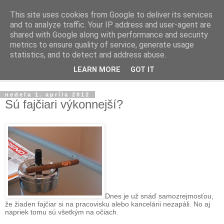
This site uses cookies from Google to deliver its services
Ako riadiť firmu
and to analyze traffic. Your IP address and user-agent are
shared with Google along with performance and security
metrics to ensure quality of service, generate usage
Praktické tipy pre podnikanie, riadenie ľudí a firiem
statistics, and to detect and address abuse.
LEARN MORE
GOT IT
▼
nedeľa 1. apríla 2012
Sú fajčiari výkonnejší?
Dnes je už snáď samozrejmosťou,
že žiaden fajčiar si na pracovisku alebo kancelárii nezapáli. No aj
napriek tomu sú všetkým na očiach.