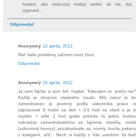
hadam, ako veduci(a) mal(a) vediet. ak nie, daj
vypoved...
Odpovedať
Anonymný
12 apríla, 2012
Mať Vaše problémy začnem nový život...
Odpovedať
Anonymný
15 apríla, 2012
Ja som fajčiar a som šéf, majiteľ. Tolerujem to. prečo nie?
Každý je strojcom vlastného osudu. Môj názor je že
zamestnanec je povinný podľa zákonníka práce si
odpracovať 8 hodín za deň + 0,5 hod na obed a ja si
myslím + ešte 1 hod grátis pretože tú jednu hodinu
nahrádza zamestnávateľovi za fajčenie, kávičky, mobil
(súkromné hovory), pozabudnutie sa, noviny, trochu pokecu
z kolegami, aťd... Nech si každý z Vás uvedomí že keď