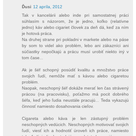
Ďusi
12 apríla, 2012
Tak v kancelárii alebo inde pri samostatnej práci
súhlasím s názorom, že je jedno, koľko (relatívne
jedno) káv alebo cigariet človek za deň dá, keď za ním
je hotová práca.
Na druhej strane pri pokladni v markete alebo na páse
by som to videl ako problém, lebo ani zákazníci ani
súčiastky nepočkajú a prácu musí urobiť niekto iný v
tom čase...
Ak je šéf schopný posúdiť kvalitu a množstvo práce
svojich ľudí, nemôže mať s kávou alebo cigaretou
problém.
Naopak, neschopný šéf dokáže merať len čas strávený
prácou (na pracovisku), poťažmo má pocit dobrého
šéfa, keď jeho ľudia neustále pracujú... Teda vykazujú
činnosť namiesto dosahovania cieľov.
Cigareta alebo káva je len zástupný problém
neschopných vedúcich. Neschopných motivovať svojich
ľudí, viesť ich a hodnotiť úroveň ich práce, namiesto