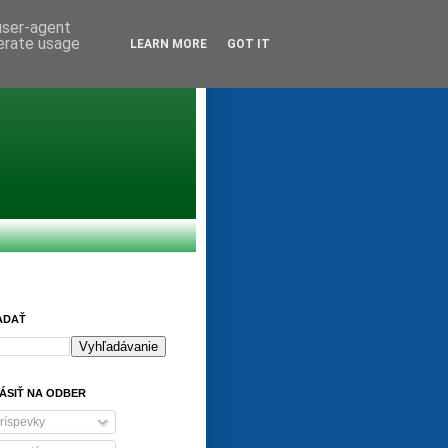
 user-agent
nerate usage
LEARN MORE
GOT IT
ADAŤ
ÁSIŤ NA ODBER
ríspevky