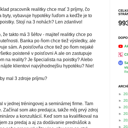
íklad pracovník realitky chce mať 3 príjmy, čo
CELK
STRÁ
 byty, vybavuje hypotéky ľuďom a keďže je to
99
aj poistky. Stojí na 3 nohách? Len zdanlivo!
 že takto má 3 šéfov - majiteľ realitky chce po
DOPO
teľnosti. Banka po ňom chce tiež výsledky, ale
Ak
avuje sám. A poisťovňa chce tiež po ňom nejaké
všetko poistené v poisťovni A ale on zastupuje
Ch
m na reality? Je špecialista na poistky? Alebo
Sa
 nájde klientovi najvýhodnejšiu hypotéku? Nie!
vi
Re
aby mal 3 zdroje príjmu?
ARCH
►
20
►
20
l v jednej tréningovej a seminárnej firme. Tam
►
20
. Začínal som ako predajca, takže môj prvý zdroj
►
20
minárov a konzultácií. Keď som sa kvalifikoval na
►
20
íjem za predaj a aj za dodávanie prednášok a
►
20