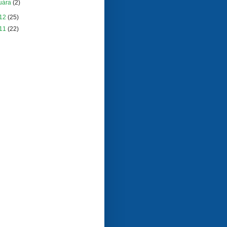
uára
(2)
12
(25)
11
(22)