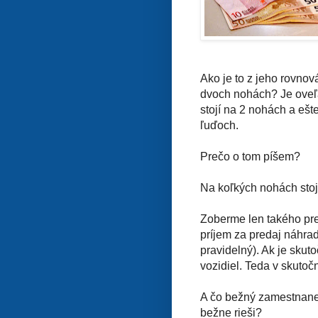
Ako je to z jeho rovnov
dvoch nohách? Je oveľa 
stojí na 2 nohách a ešt
ľuďoch.
Prečo o tom píšem?
Na koľkých nohách stojí
Zoberme len takého pred
príjem za predaj náhrad
pravidelný). Ak je skut
vozidiel. Teda v skutoč
A čo bežný zamestnanec
bežne rieši?