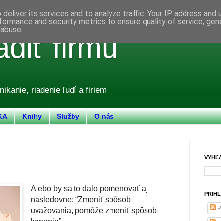
deliver its services and to analyze traffic. Your IP address and
formance and security metrics to ensure quality of service, ge
 abuse.
adiť firmu
nikanie, riadenie ľudí a firiem
KA
Knihy
Služby
O nás
VYHĽ
Alebo by sa to dalo pomenovať aj
PRIHL
nasledovne: “Zmeniť spôsob
P
uvažovania, pomôže zmeniť spôsob