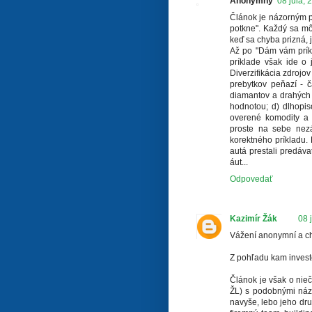
Anonymný
08 júla, 
Článok je názorným pr
potkne". Každý sa môž
keď sa chyba prizná, j
Až po "Dám vám prík
príklade však ide o
Diverzifikácia zdrojo
prebytkov peňazí - č
diamantov a drahých 
hodnotou; d) dlhopiso
overené komodity a 
proste na sebe nezáv
korektného príkladu. 
autá prestali predáva
áut...
Odpovedať
Kazimír Žák
08 
Vážení anonymní a ch
Z pohľadu kam invest
Článok je však o nie
ŽL) s podobnými názo
navyše, lebo jeho dru