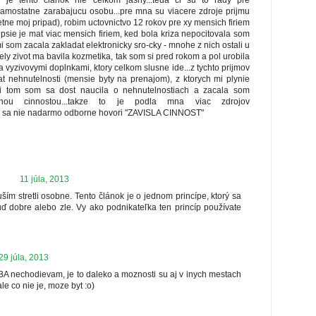
je tento clanok nie celkom jasny...teda ci su to rady pre
mostatne zarabajucu osobu...pre mna su viacere zdroje prijmu
etne moj pripad), robim uctovnictvo 12 rokov pre xy mensich firiem
epsie je mat viac mensich firiem, ked bola kriza nepocitovala som
mi som zacala zakladat elektronicky sro-cky - mnohe z nich ostali u
ely zivot ma bavila kozmetika, tak som si pred rokom a pol urobila
 vyzivovymi doplnkami, ktory celkom slusne ide...z tychto prijmov
t nehnutelnosti (mensie byty na prenajom), z ktorych mi plynie
ri tom som sa dost naucila o nehnutelnostiach a zacala som
tnou cinnostou...takze to je podla mna viac zdrojov
u sa nie nadarmo odborne hovori "ZAVISLA CINNOST"
11 júla, 2013
ším stretli osobne. Tento článok je o jednom princípe, ktorý sa
ď dobre alebo zle. Vy ako podnikateľka ten princíp používate
29 júla, 2013
o BA nechodievam, je to daleko a moznosti su aj v inych mestach
le co nie je, moze byt :o)