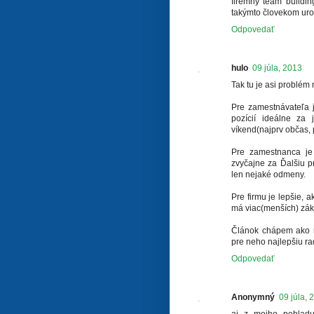
firemný team buildin
takýmto človekom uro
Odpovedať
hulo
09 júla, 2013
Tak tu je asi problé
Pre zamestnávateľa j
pozícií ideálne za
víkend(najprv občas,
Pre zamestnanca je 
zvyčajne za Ďalšiu p
len nejaké odmeny.
Pre firmu je lepšie, 
má viac(menších) zák
Článok chápem ako r
pre neho najlepšiu rad
Odpovedať
Anonymný
09 júla, 