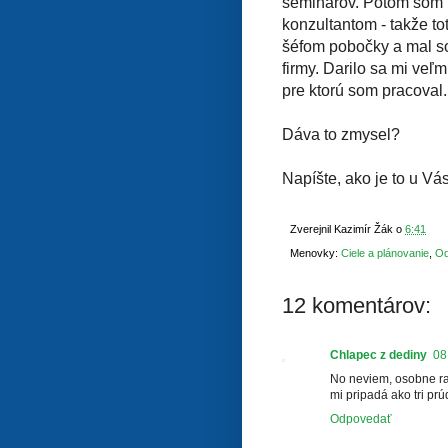
seminárov. Potom som n
konzultantom - takže tot
šéfom pobočky a mal som
firmy. Darilo sa mi veľ
pre ktorú som pracoval.
Dáva to zmysel?
Napíšte, ako je to u Vás
Zverejnil
Kazimír Žák
o
6:41
Menovky:
Ciele a plánovanie
,
Od
12 komentárov:
Chlapec z dediny
08
No neviem, osobne ra
mi pripadá ako tri p
Odpovedať