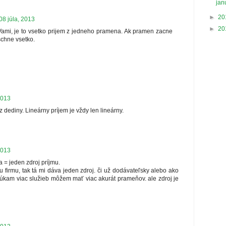
jan
►
20
08 júla, 2013
►
20
ami, je to vsetko prijem z jedneho pramena. Ak pramen zacne
schne vsetko.
2013
 dediny. Lineárny príjem je vždy len lineárny.
2013
 = jeden zdroj príjmu.
 firmu, tak tá mi dáva jeden zdroj. či už dodávateľsky alebo ako
kam viac služieb môžem mať viac akurát prameňov. ale zdroj je