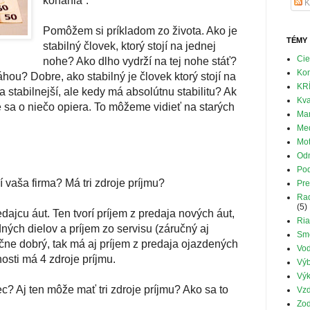
konania”.
K
Pomôžem si príkladom zo života. Ako je
TÉMY
stabilný človek, ktorý stojí na jednej
Cie
nohe? Ako dlho vydrží na tej nohe stáť?
Ko
áhou? Dobre, ako stabilný je človek ktorý stojí na
KR
stabilnejší, ale kedy má absolútnu stabilitu? Ak
Kva
e sa o niečo opiera. To môžeme vidieť na starých
Mar
Med
Mot
Od
Pod
 vaša firma? Má tri zdroje príjmu?
Pre
Rad
(5)
ajcu áut. Ten tvorí príjem z predaja nových áut,
Ria
ných dielov a príjem zo servisu (záručný aj
Sm
očne dobrý, tak má aj príjem z predaja ojazdených
Vod
nosti má 4 zdroje príjmu.
Výb
Výk
? Aj ten môže mať tri zdroje príjmu? Ako sa to
Vzd
Zo