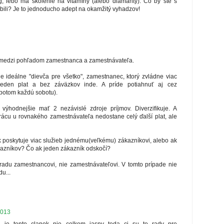
g, lebo má školenie na vitamíny (alebo diamanty). Čo by ste s
bili? Je to jednoducho adept na okamžitý vyhadzov!
m medzi pohľadom zamestnanca a zamestnávateľa.
e ideálne "dievča pre všetko", zamestnanec, ktorý zvládne viac
 jeden plat a bez záväzkov inde. A príde potiahnuť aj cez
 potom každú sobotu).
výhodnejšie mať 2 nezávislé zdroje príjmov. Diverzifikuje. A
rácu u rovnakého zamestnávateľa nedostane celý ďalší plat, ale
ak poskytuje viac služieb jednému(veľkému) zákazníkovi, alebo ak
azníkov? Čo ak jeden zákazník odskočí?
adu zamestnancovi, nie zamestnávateľovi. V tomto prípade nie
u...
2013