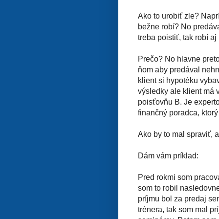
Ako to urobiť zle? Napr
bežne robí? No predáva
treba poistiť, tak robí 
Prečo? No hlavne preto,
ňom aby predával nehnu
klient si hypotéku vyb
výsledky ale klient má 
poisťovňu B. Je experto
finančný poradca, ktorý
Ako by to mal spraviť, 
Dám vám príklad:
Pred rokmi som pracova
som to robil nasledovne
príjmu bol za predaj se
trénera, tak som mal pr