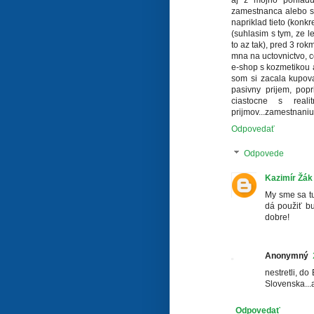
aj z mojho pohladu 
zamestnanca alebo sa
napriklad tieto (konkr
(suhlasim s tym, ze l
to az tak), pred 3 rok
mna na uctovnictvo, c
e-shop s kozmetikou a
som si zacala kupova
pasivny prijem, pop
ciastocne s reali
prijmov...zamestnani
Odpovedať
Odpovede
Kazimír Žák
My sme sa tu
dá použiť bu
dobre!
Anonymný
nestretli, d
Slovenska...a
Odpovedať