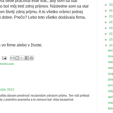
a sebe pracoval ešte viac, aby som sa stal
►
20
o bol môj tretí zdroj príjmov. Následne som sa stal
►
20
 štvrtý zdroj príjmu. A to všetko vrámci jednej
►
20
mi dobre. Prečo? Lebo toto všetko dodávala firma,
►
20
►
20
►
20
►
20
 vo firme alebo v živote.
▼
20
de
no
okt
meňovanie
se
au
júl
jú
 júla, 2013
má
dšej dávam prednosť nezávislým zdrojom príjmu. Ten váš príklad
apr
rúdy z jedného prameňa a to nemusí byť vždy bezpečné.
ma
feb