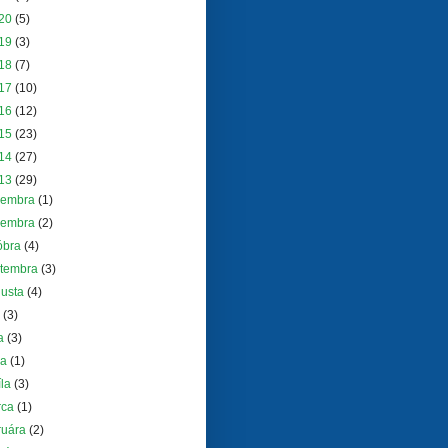
20
(5)
19
(3)
18
(7)
17
(10)
16
(12)
15
(23)
14
(27)
13
(29)
cembra
(1)
vembra
(2)
óbra
(4)
ptembra
(3)
gusta
(4)
a
(3)
na
(3)
ja
(1)
íla
(3)
rca
(1)
ruára
(2)