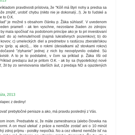
2013
íkladom pravdivosti príslovia, že "Kôň má štyri nohy a predsa sa
e zmýliť, urobiť chybu (nikto nie je dokonalý...!). Je to ľudské a
e to O.K.
lad" je možné s obsahom článku p. Žáka súhlasiť. V uvedenom
 jeden prameň - ak ten vyschne, nezostane žiaden zo zdrojov.
v by mala spočívať na podobnom princípe ako je to pri investovaní
asť do a) nehnuteľností (najmä lukratívnych pozemkov); b) do
kovov; c) umeleckých diel a predmetov s rastúcou zberateľskou
v (príp. aj akcií),... Ide o rokmi (desiatkami až stovkami rokov)
dočasné "zlyhanie" jednej z nich by neovplyvnilo ostatné. Sú
islé. A to je to podstatné, v čom sa príklad p. Žáka líši od
Príklad predajcu áut je pritom O.K. - ak by sa (hypoteticky) nové
ť, žil by zo servisovania starších áut, z predaja ND a ojazdených
júla, 2013
lapec z dediny!
ovať prebytočné peniaze a ako, má pravdu posledný z Vás.
čom inom. Predsatvte si, že máte zamestnanca (alebo človeka na
rmi. A on musí utekať z práce a nemôže zostať ani o 10 minút
hý zdroj príjmu - poistky nepočká. No a cez víkend nemôže ísť na