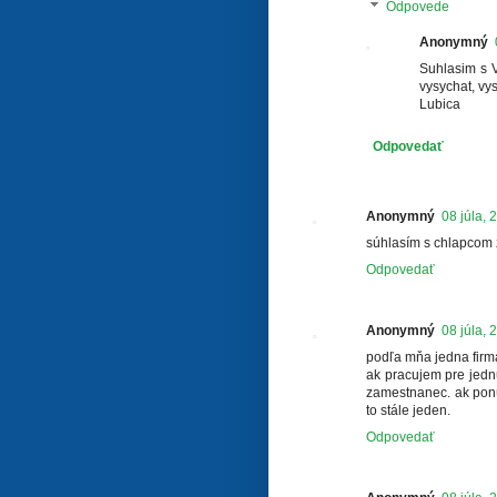
Odpovede
Anonymný
Suhlasim s V
vysychat, vy
Lubica
Odpovedať
Anonymný
08 júla, 
súhlasím s chlapcom z
Odpovedať
Anonymný
08 júla, 
podľa mňa jedna firma
ak pracujem pre jednu
zamestnanec. ak ponú
to stále jeden.
Odpovedať