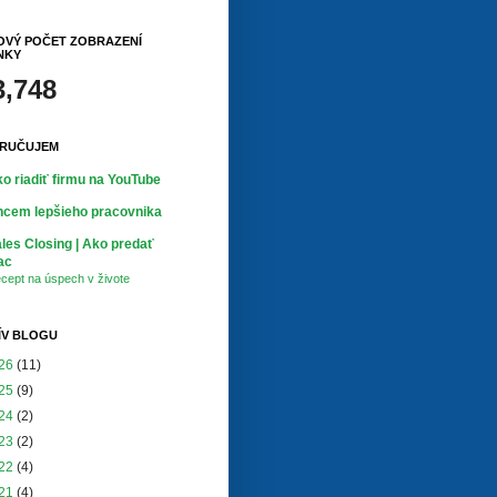
OVÝ POČET ZOBRAZENÍ
NKY
3,748
RUČUJEM
o riadiť firmu na YouTube
cem lepšieho pracovnika
les Closing | Ako predať
ac
cept na úspech v živote
ÍV BLOGU
26
(11)
25
(9)
24
(2)
23
(2)
22
(4)
21
(4)