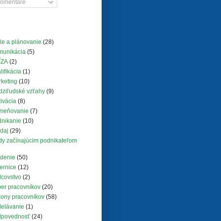
omentáre
le a plánovanie
(28)
munikácia
(5)
ÍZA
(2)
lifikácia
(1)
keting
(10)
ziľudské vzťahy
(9)
ivácia
(8)
meňovanie
(7)
nikanie
(10)
daj
(29)
y začínajúcim podnikateľom
denie
(50)
ernice
(12)
covstvo
(2)
er pracovníkov
(20)
ony pracovníkov
(58)
elávanie
(1)
dpovednosť
(24)