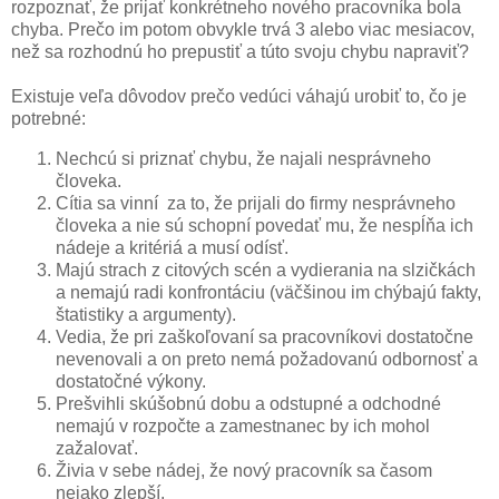
rozpoznať, že prijať konkrétneho nového pracovníka bola
chyba. Prečo im potom obvykle trvá 3 alebo viac mesiacov,
než sa rozhodnú ho prepustiť a túto svoju chybu napraviť?
Existuje veľa dôvodov prečo vedúci váhajú urobiť to, čo je
potrebné:
Nechcú si priznať chybu, že najali nesprávneho
človeka.
Cítia sa vinní za to, že prijali do firmy nesprávneho
človeka a nie sú schopní povedať mu, že nespĺňa ich
nádeje a kritériá a musí odísť.
Majú strach z citových scén a vydierania na slzičkách
a nemajú radi konfrontáciu (väčšinou im chýbajú fakty,
štatistiky a argumenty).
Vedia, že pri zaškoľovaní sa pracovníkovi dostatočne
nevenovali a on preto nemá požadovanú odbornosť a
dostatočné výkony.
Prešvihli skúšobnú dobu a odstupné a odchodné
nemajú v rozpočte a zamestnanec by ich mohol
zažalovať.
Živia v sebe nádej, že nový pracovník sa časom
nejako zlepší.