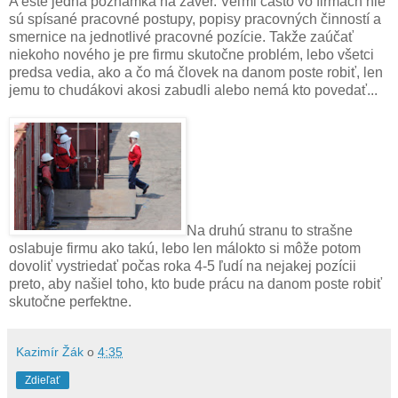
A ešte jedna poznámka na záver. Veľmi často vo firmách nie
sú spísané pracovné postupy, popisy pracovných činností a
smernice na jednotlivé pracovné pozície. Takže zaúčať
niekoho nového je pre firmu skutočne problém, lebo všetci
predsa vedia, ako a čo má človek na danom poste robiť, len
jemu to chudákovi akosi zabudli alebo nemá kto povedať...
Na druhú stranu to strašne
oslabuje firmu ako takú, lebo len málokto si môže potom
dovoliť vystriedať počas roka 4-5 ľudí na nejakej pozícii
preto, aby našiel toho, kto bude prácu na danom poste robiť
skutočne perfektne.
Kazimír Žák
o
4:35
Zdieľať