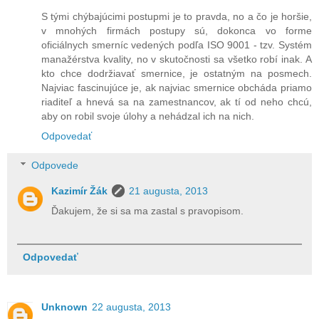
S tými chýbajúcimi postupmi je to pravda, no a čo je horšie,
v mnohých firmách postupy sú, dokonca vo forme
oficiálnych smerníc vedených podľa ISO 9001 - tzv. Systém
manažérstva kvality, no v skutočnosti sa všetko robí inak. A
kto chce dodržiavať smernice, je ostatným na posmech.
Najviac fascinujúce je, ak najviac smernice obcháda priamo
riaditeľ a hnevá sa na zamestnancov, ak tí od neho chcú,
aby on robil svoje úlohy a nehádzal ich na nich.
Odpovedať
Odpovede
Kazimír Žák
21 augusta, 2013
Ďakujem, že si sa ma zastal s pravopisom.
Odpovedať
Unknown
22 augusta, 2013