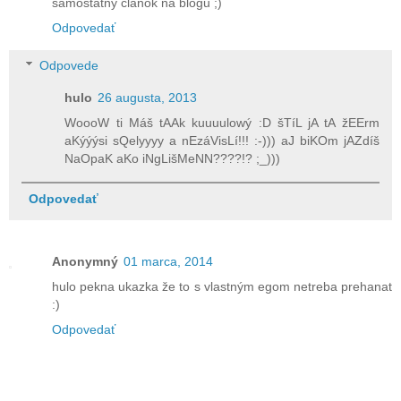
samostatný článok na blogu ;)
Odpovedať
Odpovede
hulo
26 augusta, 2013
WoooW ti Máš tAAk kuuuulowý :D šTíL jA tA žEErm
aKýýýsi sQelyyyy a nEzáVisLí!!! :-))) aJ biKOm jAZdíš
NaOpaK aKo iNgLišMeNN????!? ;_)))
Odpovedať
Anonymný
01 marca, 2014
hulo pekna ukazka že to s vlastným egom netreba prehanat
:)
Odpovedať