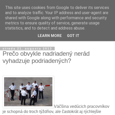
This site uses cookies from Google to deliver its services
Ako riadiť firmu
and to analyze traffic. Your IP address and user-agent are
shared with Google along with performance and security
metrics to ensure quality of service, generate usage
Praktické tipy pre podnikanie, riadenie ľudí a firiem
statistics, and to detect and address abuse.
LEARN MORE
GOT IT
▼
streda 21. augusta 2013
Prečo obvykle nadriadený nerád
vyhadzuje podriadených?
Väčšina vedúcich pracovníkov
je schopná do troch týždňov, ale častokrát aj rýchlejšie