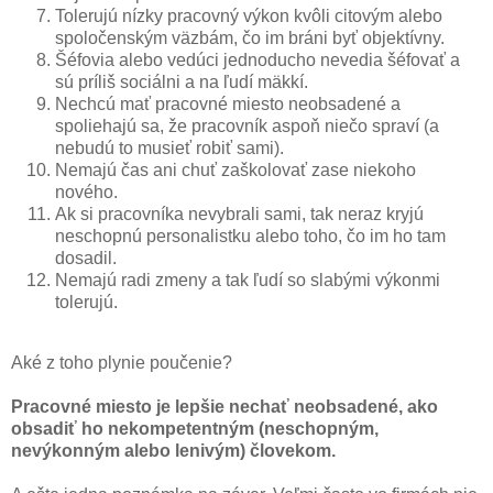
Tolerujú nízky pracovný výkon kvôli citovým alebo
spoločenským väzbám, čo im bráni byť objektívny.
Šéfovia alebo vedúci jednoducho nevedia šéfovať a
sú príliš sociálni a na ľudí mäkkí.
Nechcú mať pracovné miesto neobsadené a
spoliehajú sa, že pracovník aspoň niečo spraví (a
nebudú to musieť robiť sami).
Nemajú čas ani chuť zaškolovať zase niekoho
nového.
Ak si pracovníka nevybrali sami, tak neraz kryjú
neschopnú personalistku alebo toho, čo im ho tam
dosadil.
Nemajú radi zmeny a tak ľudí so slabými výkonmi
tolerujú.
Aké z toho plynie poučenie?
Pracovné miesto je lepšie nechať neobsadené, ako
obsadiť ho nekompetentným (neschopným,
nevýkonným alebo lenivým) človekom.