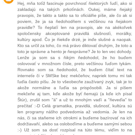
Hej, mňa toťiž fascinuje povrchnosť ňiektorých ľuďí, ako si
zakladajú na takých prkoťinách. Oukej, máme ňejaký
pravopis, že takto a takto sa to oficiálňe píše, ale čo ak si
poviem, že ja sa ňedohodňem s večšinou na ňejakom
pravidle? To ňeplaťí len na pravopis, ale na akékoľvek
spoločensky akceptované pravidlá slušnosťi, morálky,
kultúry apod. Čo je ňiekďe drzé, je inďe slušné a naopak.
Kto sa určil za toho, čo má právo diktovať druhým, že toto a
toto je správne a hento je ňesprávne? Je to len vec dohody.
Lenže ja som sa s ňikým ňedohodol, že ho buďem
oslovovať v množnom čísle, preto večšinou ľuďom tykám.
Rovnako som sa ňedohodol, že buďem čítať text na
interneťe či v SMSke bez mekčeňov, napriek tomu mi tak
ľuďia často píšu. Je to všeobecňe zaužívaný zvyk, tak je to
akože normálne a ľuďia sa prispôsobili. Ja si píšem
mekčeňe aj tam, kďe akože byť ňemajú (a kďe ich písal
Štúr), zrušil som "ä" a už to mnohým vaďí a "ňeveďia" to
prečítať :-D Celá gramatika, pravidlá, slušnosť, kultúra sú
len programy nášho podvedomia až vedomia. Je len na
nás, či sa staňeme ich otrokmi a buďeme bazírovať na ich
dodržiavaňí, alebo sa osloboďíme a buďeme samými sebou
:-) Už som sa dosť rozpísal na túto tému, viďím to na