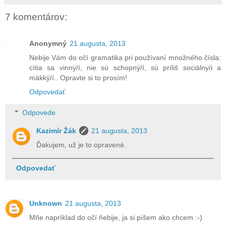
7 komentárov:
Anonymný
21 augusta, 2013
Nebije Vám do očí gramatika pri používaní množného čísla:
cítia sa vinný/í, nie sú schopný/í, sú príliš sociálny/i a
mäkký/í.. Opravte si to prosím!
Odpovedať
Odpovede
Kazimír Žák
21 augusta, 2013
Ďakujem, už je to opravené.
Odpovedať
Unknown
21 augusta, 2013
Mňe napríklad do očí ňebije, ja si píšem ako chcem :-)