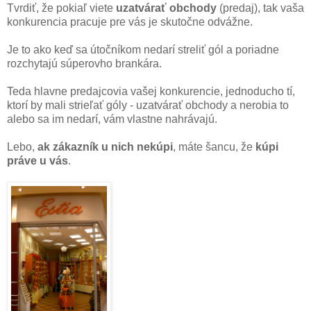
Tvrdiť, že pokiaľ viete
uzatvárať obchody
(predaj), tak vaša
konkurencia pracuje pre vás je skutočne odvážne.
Je to ako keď sa útočníkom nedarí streliť gól a poriadne
rozchytajú súperovho brankára.
Teda hlavne predajcovia vašej konkurencie, jednoducho tí,
ktorí by mali strieľať góly - uzatvárať obchody a nerobia to
alebo sa im nedarí, vám vlastne nahrávajú.
Lebo,
ak zákazník u nich nekúpi
, máte šancu, že
kúpi
práve u vás
.