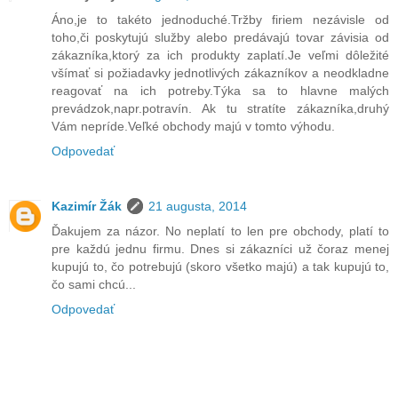
Áno,je to takéto jednoduché.Tržby firiem nezávisle od
toho,či poskytujú služby alebo predávajú tovar závisia od
zákazníka,ktorý za ich produkty zaplatí.Je veľmi dôležité
všímať si požiadavky jednotlivých zákazníkov a neodkladne
reagovať na ich potreby.Týka sa to hlavne malých
prevádzok,napr.potravín. Ak tu stratíte zákazníka,druhý
Vám nepríde.Veľké obchody majú v tomto výhodu.
Odpovedať
Kazimír Žák
21 augusta, 2014
Ďakujem za názor. No neplatí to len pre obchody, platí to
pre každú jednu firmu. Dnes si zákazníci už čoraz menej
kupujú to, čo potrebujú (skoro všetko majú) a tak kupujú to,
čo sami chcú...
Odpovedať