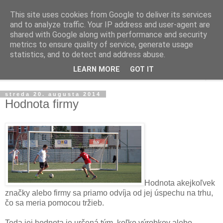
This site uses cookies from Google to deliver its services
Ako riadiť firmu
and to analyze traffic. Your IP address and user-agent are
shared with Google along with performance and security
metrics to ensure quality of service, generate usage
Praktické tipy pre podnikanie, riadenie ľudí a firiem
statistics, and to detect and address abuse.
LEARN MORE
GOT IT
▼
streda 20. augusta 2014
Hodnota firmy
Hodnota akejkoľvek
značky alebo firmy sa priamo odvíja od jej úspechu na trhu,
čo sa meria pomocou tržieb.
Teda jej hodnota je určená tým, koľko výrobkov alebo