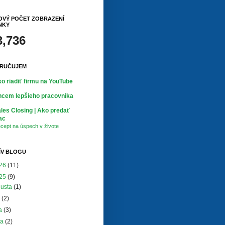
OVÝ POČET ZOBRAZENÍ
NKY
3,736
RUČUJEM
o riadiť firmu na YouTube
cem lepšieho pracovnika
les Closing | Ako predať
ac
cept na úspech v živote
ÍV BLOGU
26
(11)
25
(9)
gusta
(1)
a
(2)
na
(3)
ja
(2)