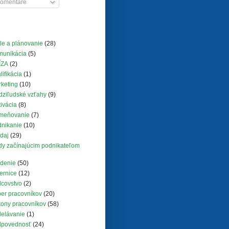
omentáre
le a plánovanie
(28)
munikácia
(5)
ÍZA
(2)
lifikácia
(1)
keting
(10)
ziľudské vzťahy
(9)
ivácia
(8)
meňovanie
(7)
nikanie
(10)
daj
(29)
y začínajúcim podnikateľom
denie
(50)
ernice
(12)
covstvo
(2)
er pracovníkov
(20)
ony pracovníkov
(58)
elávanie
(1)
dpovednosť
(24)