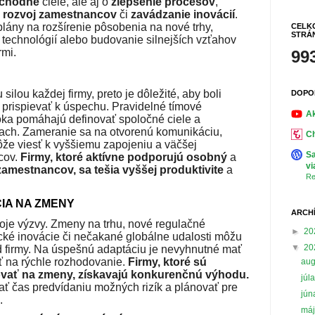
chodné
ciele, ale aj o
zlepšenie procesov
,
,
rozvoj zamestnancov
či
zavádzanie inovácií
.
plány na rozšírenie pôsobenia na nové trhy,
CELK
STRÁ
echnológií alebo budovanie silnejších vzťahov
rmi.
99
ilou každej firmy, preto je dôležité, aby boli
DOPO
 prispievať k úspechu. Pravidelné tímové
Ak
roka pomáhajú definovať spoločné ciele a
ach. Zameranie sa na otvorenú komunikáciu,
Ch
že viesť k vyššiemu zapojeniu a väčšej
Sa
cov.
Firmy, ktoré aktívne podporujú osobný
a
vi
zamestnancov, sa tešia vyššej produktivite
a
Re
CIA NA ZMENY
ARCH
voje výzvy. Zmeny na trhu, nové regulačné
►
20
cké inovácie či nečakané globálne udalosti môžu
▼
20
 firmy. Na úspešnú adaptáciu je nevyhnutné mať
osť na rýchle rozhodovanie.
Firmy, ktoré sú
au
vať na zmeny, získavajú konkurenčnú výhodu.
júl
ať čas predvídaniu možných rizík a plánovať pre
jú
.
má