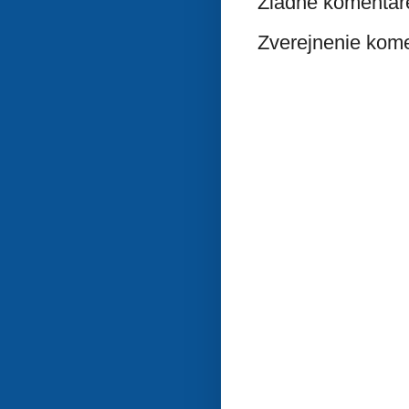
Žiadne komentár
Zverejnenie kom