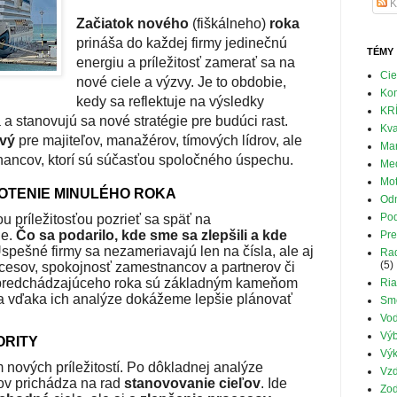
K
Začiatok nového
(fiškálneho)
roka
prináša do každej firmy jedinečnú
TÉMY
energiu a príležitosť zamerať sa na
Cie
nové ciele a výzvy. Je to obdobie,
Ko
kedy sa reflektuje na výsledky
KR
a stanovujú sa nové stratégie pre budúci rast.
Kva
ový
pre majiteľov, manažérov, tímových lídrov, ale
Mar
nancov, ktorí sú súčasťou spoločného úspechu.
Med
Mot
NOTENIE MINULÉHO ROKA
Od
Pod
ou príležitosťou pozrieť sa späť na
ie.
Čo sa podarilo, kde sme sa zlepšili a kde
Pre
spešné firmy sa nezameriavajú len na čísla, ale aj
Rad
(5)
rocesov, spokojnosť zamestnancov a partnerov či
 predchádzajúceho roka sú základným kameňom
Ria
a vďaka ich analýze dokážeme lepšie plánovať
Sm
Vod
Výb
ORITY
Výk
nových príležitostí. Po dôkladnej analýze
Vzd
ov prichádza na rad
stanovovanie cieľov
. Ide
Zo