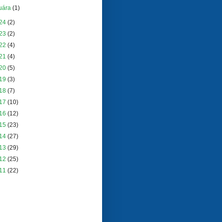
uára
(1)
24
(2)
23
(2)
22
(4)
21
(4)
20
(5)
19
(3)
18
(7)
17
(10)
16
(12)
15
(23)
14
(27)
13
(29)
12
(25)
11
(22)