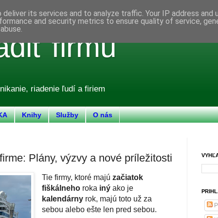
deliver its services and to analyze traffic. Your IP address and
formance and security metrics to ensure quality of service, ge
 abuse.
adiť firmu
nikanie, riadenie ľudí a firiem
KA
Knihy
Služby
O nás
firme: Plány, výzvy a nové príležitosti
VYHĽ
Tie firmy, ktoré majú
začiatok
fiškálneho
roka
iný
ako je
PRIHL
kalendárny
rok, majú toto už za
P
sebou alebo ešte len pred sebou.