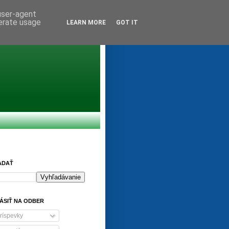
 user-agent
nerate usage
LEARN MORE
GOT IT
ADAŤ
ÁSIŤ NA ODBER
ríspevky