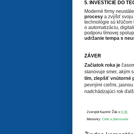
5. INVESTÍCIE DO TE
Moderné firmy neustál
procesy
a zvýšiť svoj
technológie sú kľúčom 
o automatizáciu, digita
podporu tímovej spolup
udržanie tempa s neu
ZÁVER
Začiatok roka je
časom 
stanovuje smer, akým s
tím, zlepšiť vnútorné
pevnými cieľmi, jasnou
nadchádzajúci rok ďalš
Zverejnil
Kazimír Žák
o
5:36
Menovky:
Ciele a plánovanie