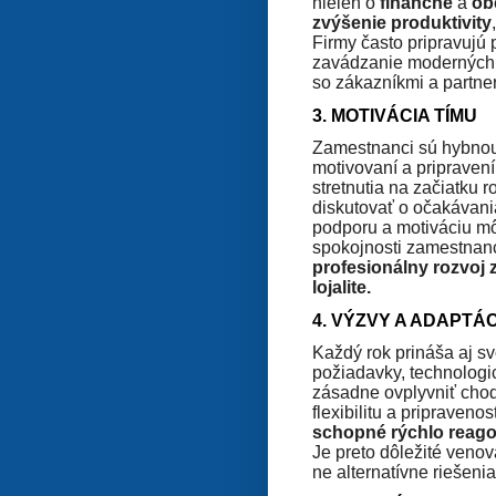
nielen o
finančné
a
ob
zvýšenie produktivity
Firmy často pripravujú 
zavádzanie moderných t
so zákazníkmi a partne
3. MOTIVÁCIA TÍMU
Zamestnanci sú hybnou s
motivovaní a pripravení
stretnutia na začiatku 
diskutovať o očakávani
podporu a motiváciu mô
spokojnosti zamestnan
profesionálny rozvoj 
lojalite.
4. VÝZVY A ADAPTÁ
Každý rok prináša aj s
požiadavky, technologi
zásadne ovplyvniť chod
flexibilitu a pripraven
schopné rýchlo reago
Je preto dôležité venov
ne alternatívne riešenia