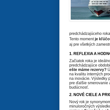
predchádzajúceho roka 
Tento moment
je kľúč
aj pre všetkých zamest
1. REFLEXIA A HOD
Začiatok roka je ideáln
predchádzajúce obdob
ešte máme rezervy?
Ú
na kvalitu interných p
na inovácie. Výsledky
pre ďalšie smerovanie 
budúcnosť.
2. NOVÉ CIELE A PRI
Nový rok je synonymom 
minuloročných výsledk