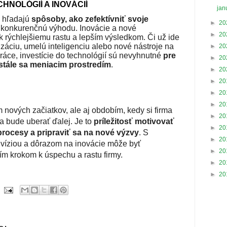
CHNOLÓGIÍ A INOVÁCIÍ
jan
e hľadajú
spôsoby, ako zefektívniť svoje
►
20
u konkurenčnú výhodu. Inovácie a nové
►
20
k rýchlejšiemu rastu a lepším výsledkom. Či už ide
lizáciu, umelú inteligenciu alebo nové nástroje na
►
20
ráce, investície do technológií sú nevyhnutné
pre
►
20
stále sa meniacim prostredím
.
►
20
►
20
►
20
►
20
nových začiatkov, ale aj obdobím, kedy si firma
►
20
a bude uberať ďalej. Je to
príležitosť motivovať
►
20
 procesy a pripraviť sa na nové výzvy
. S
►
20
 víziou a dôrazom na inovácie môže byť
►
20
ím krokom k úspechu a rastu firmy.
►
20
►
20