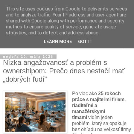
This site uses cookies from Google to deliver its services
Ako riadiť firmu
and to analyze traffic. Your IP address and user-agent are
shared with Google along with performance and security
metrics to ensure quality of service, generate usage
Praktické tipy pre podnikanie, riadenie ľudí a firiem
statistics, and to detect and address abuse.
LEARN MORE
GOT IT
▼
nedeľa 10. mája 2026
Nízka angažovanosť a problém s
ownershipom: Prečo dnes nestačí mať
„dobrých ľudí“
Po viac ako
25 rokoch
práce s majiteľmi firiem,
riaditeľmi a
manažérskymi
tímami
vidím jeden
problém, ktorý sa opakuje
bez ohľadu na veľkosť firmy