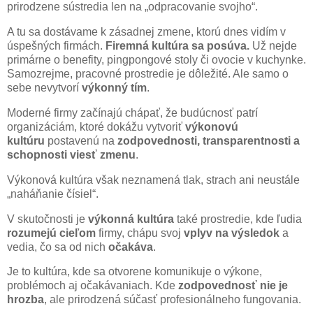
prirodzene sústredia len na „odpracovanie svojho“.
A tu sa dostávame k zásadnej zmene, ktorú dnes vidím v
úspešných firmách.
Firemná kultúra sa posúva.
Už nejde
primárne o benefity, pingpongové stoly či ovocie v kuchynke.
Samozrejme, pracovné prostredie je dôležité. Ale samo o
sebe nevytvorí
výkonný tím
.
Moderné firmy začínajú chápať, že budúcnosť patrí
organizáciám, ktoré dokážu vytvoriť
výkonovú
kultúru
postavenú na
zodpovednosti, transparentnosti a
schopnosti viesť zmenu
.
Výkonová kultúra však neznamená tlak, strach ani neustále
„naháňanie čísiel“.
V skutočnosti je
výkonná kultúra
také prostredie, kde ľudia
rozumejú cieľom
firmy, chápu svoj
vplyv na výsledok
a
vedia, čo sa od nich
očakáva
.
Je to kultúra, kde sa otvorene komunikuje o výkone,
problémoch aj očakávaniach. Kde
zodpovednosť nie je
hrozba
, ale prirodzená súčasť profesionálneho fungovania.