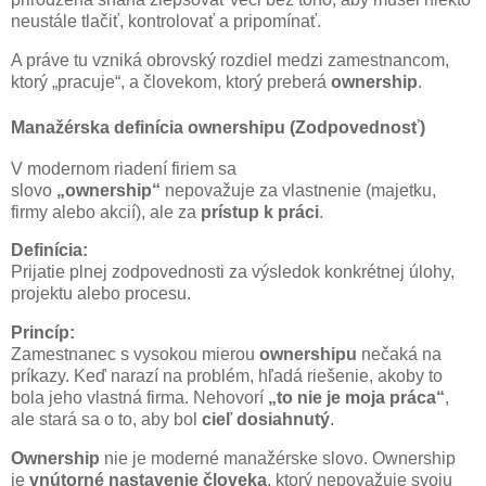
neustále tlačiť, kontrolovať a pripomínať.
A práve tu vzniká obrovský rozdiel medzi zamestnancom,
ktorý „pracuje“, a človekom, ktorý preberá
ownership
.
Manažérska definícia ownershipu (Zodpovednosť)
V modernom riadení firiem sa
slovo
„ownership“
nepovažuje za vlastnenie (majetku,
firmy alebo akcií), ale za
prístup k práci
.
Definícia:
Prijatie plnej zodpovednosti za výsledok konkrétnej úlohy,
projektu alebo procesu.
Princíp:
Zamestnanec s vysokou mierou
ownershipu
nečaká na
príkazy. Keď narazí na problém, hľadá riešenie, akoby to
bola jeho vlastná firma. Nehovorí
„to nie je moja práca“
,
ale stará sa o to, aby bol
cieľ dosiahnutý
.
Ownership
nie je moderné manažérske slovo. Ownership
je
vnútorné nastavenie človeka
, ktorý nepovažuje svoju