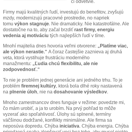
či odvetvie.
Firmy majú kvalitných ľudí, investujú do benefitov, zvyšujú
mzdy, modernizujú pracovné prostredie, no napriek
tomu
výkon stagnuje
. Nie dramaticky. Nie katastrofálne. Ale
dostatočne na to, aby začal brzdiť
rast firmy, energiu
vedenia aj motiváciu
tých najlepších ľudí v tíme.
Mnohí majitelia dnes hovoria veľmi otvorene:
„Platíme viac,
ale výkon nerastie.“
A čoraz častejšie zaznieva aj druhá
veta, ktorá vystihuje frustráciu moderného
manažmentu:
„Ľudia chcú flexibilitu, ale nie
zodpovednosť.“
To nie je problém jednej generácie ani jedného trhu. To je
problém
firemnej kultúry
, ktorá bola dlhé roky nastavená
na
plnenie úloh
, nie na
dosahovanie výsledkov
.
Mnoho zamestnancov dnes funguje v režime: povedzte mi,
čo mám urobiť, a ja to urobím. Na prvý pohľad to môže
vyzerať ako spoľahlivosť. Úlohy sú splnené, termíny
väčšinou dodržané, konflikty minimálne. Ale firma sa
neposúva dopredu. Chýba
iniciatíva
. Chýba energia. Chýba
prirodzená snaha zlepšovať veci bez toho, aby musel niekto