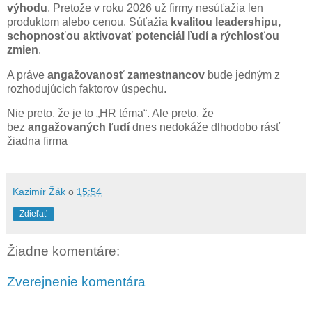
výhodu
. Pretože v roku 2026 už firmy nesúťažia len
produktom alebo cenou. Súťažia
kvalitou leadershipu,
schopnosťou aktivovať potenciál ľudí a rýchlosťou
zmien
.
A práve
angažovanosť zamestnancov
bude jedným z
rozhodujúcich faktorov úspechu.
Nie preto, že je to „HR téma“. Ale preto, že
bez
angažovaných ľudí
dnes nedokáže dlhodobo rásť
žiadna firma
Kazimír Žák
o
15:54
Zdieľať
Žiadne komentáre:
Zverejnenie komentára