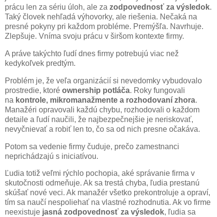
prácu len za sériu úloh, ale za
zodpovednosť za výsledok
.
Taký človek nehľadá výhovorky, ale riešenia. Nečaká na
presné pokyny pri každom probléme. Premýšľa. Navrhuje.
Zlepšuje. Vníma svoju prácu v širšom kontexte firmy.
A práve takýchto ľudí dnes firmy potrebujú viac než
kedykoľvek predtým.
Problém je, že veľa organizácií si nevedomky vybudovalo
prostredie, ktoré
ownership potláča
. Roky fungovali
na
kontrole, mikromanažmente a rozhodovaní zhora
.
Manažéri opravovali každú chybu, rozhodovali o každom
detaile a ľudí naučili, že najbezpečnejšie je neriskovať,
nevyčnievať a robiť len to, čo sa od nich presne očakáva.
Potom sa vedenie firmy čuduje, prečo zamestnanci
neprichádzajú s iniciatívou.
Ľudia totiž veľmi rýchlo pochopia, aké správanie firma v
skutočnosti odmeňuje. Ak sa trestá chyba, ľudia prestanú
skúšať nové veci. Ak manažér všetko prekontroluje a opraví,
tím sa naučí nespoliehať na vlastné rozhodnutia. Ak vo firme
neexistuje
jasná zodpovednosť za výsledok
, ľudia sa