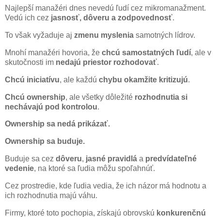
Najlepší manažéri dnes nevedú ľudí cez mikromanažment.
Vedú ich cez
jasnosť, dôveru a zodpovednosť
.
To však vyžaduje aj
zmenu myslenia
samotných lídrov.
Mnohí manažéri hovoria, že
chcú samostatných ľudí
, ale v
skutočnosti im
nedajú priestor rozhodovať
.
Chcú iniciatívu
, ale každú
chybu okamžite kritizujú
.
Chcú ownership
, ale všetky dôležité
rozhodnutia si
nechávajú pod kontrolou
.
Ownership sa nedá prikázať.
Ownership sa buduje.
Buduje sa cez
dôveru
,
jasné pravidlá
a
predvídateľné
vedenie
, na ktoré sa ľudia môžu spoľahnúť.
Cez prostredie, kde ľudia vedia, že ich názor má hodnotu a
ich rozhodnutia majú váhu.
Firmy, ktoré toto pochopia, získajú obrovskú
konkurenčnú